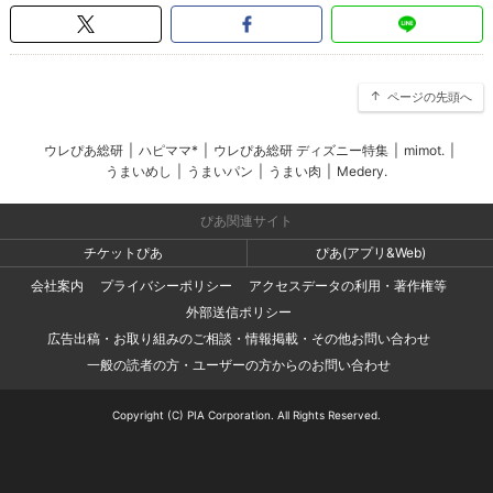
ページの先頭へ
ウレぴあ総研
|
ハピママ*
|
ウレぴあ総研 ディズニー特集
|
mimot.
|
うまいめし
|
うまいパン
|
うまい肉
|
Medery.
ぴあ関連サイト
チケットぴあ
ぴあ(アプリ&Web)
会社案内
プライバシーポリシー
アクセスデータの利用・著作権等
外部送信ポリシー
広告出稿・お取り組みのご相談・情報掲載・その他お問い合わせ
一般の読者の方・ユーザーの方からのお問い合わせ
Copyright (C) PIA Corporation. All Rights Reserved.