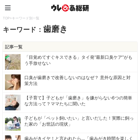
ウレぴあ総研（うれぴあ）
TOP
>
キーワード別一覧
歯磨き
キーワード：
記事一覧
「目覚めてすぐキスできる」タイ発“最新口臭ケア”がも
う手放せない
口臭が歯磨きで改善しないのはなぜ？ 意外な原因と対
策方法
【子育て】子どもが「歯磨き」を嫌がらない6つの簡単
な方法って？ママたちに聞いた
子どもが「ペット飼いたい」と言いだした！実際に飼っ
た家の「お世話の現状」
歯みがきイヤ！と言われたら…「歯みがき時間を楽しく