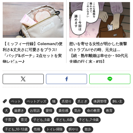
ペット
ペットグッズ
猫
爪切り
爪とぎ
体調管理
飼い主
>
犬
歯磨き
お世話
愛情
責任感
気分
命の教育
教育
子育て
育児
子ども_5歳
子ども_6歳
子ども_7-9歳
子ども_10-12歳
性格
トイレ掃除
餌やり
散歩