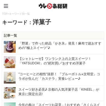
ウレぴあ総研（うれぴあ）
TOP
>
キーワード別一覧
洋菓子
キーワード：
記事一覧
「野菜」で作った絶品『かき氷』発見！麻布で超おすす
めの"極上スイーツ"♪
【シャトレーゼ】ワンランク上の上質スイーツ！
「YATSUDOKI」の“絶対買い”おすすめ洋菓子
“コーヒーとの相性”抜群！ 『ブルーボトル×文明堂』コ
ラボが生んだ「カステラ」実食レビュー♪
スイーツ好き必見♪ 京都の人気洋菓子店「KINEEL」が
東京に限定出店!
今年の春は「スイーツお花見」! おすすめ「さくらスイ