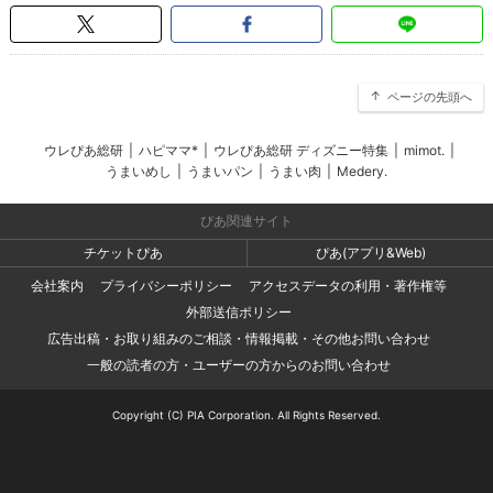
ページの先頭へ
ウレぴあ総研
|
ハピママ*
|
ウレぴあ総研 ディズニー特集
|
mimot.
|
うまいめし
|
うまいパン
|
うまい肉
|
Medery.
ぴあ関連サイト
チケットぴあ
ぴあ(アプリ&Web)
会社案内
プライバシーポリシー
アクセスデータの利用・著作権等
外部送信ポリシー
広告出稿・お取り組みのご相談・情報掲載・その他お問い合わせ
一般の読者の方・ユーザーの方からのお問い合わせ
Copyright (C) PIA Corporation. All Rights Reserved.