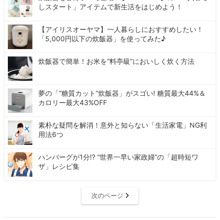
しスタート」アイテムで新生活をはじめよう！
【アイリスオーヤマ】一人暮らしにおすすめしたい！
「5,000円以下の炊飯器」を使ってみた♪
炊飯器で簡単！お米を“料亭級”においしく炊く方法
夢の「“糖質カット”炊飯器」がスゴい! 糖質最大44%＆
カロリー最大43%OFF
素朴な疑問を解消！意外と知らない「生活家電」NG利
用法6つ
ハンバーグが1分!? “世界一早い家政婦”の「超時短ワ
ザ」レシピ集
次のページ