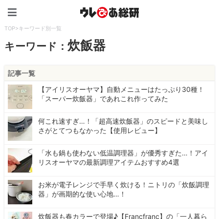
ウレぴあ総研（うれぴあ）
TOP
>
キーワード別一覧
炊飯器
キーワード：
記事一覧
【アイリスオーヤマ】自動メニューはたっぷり30種！
「スーパー炊飯器」であれこれ作ってみた
何これ速すぎ…！「超高速炊飯器」のスピードと美味し
さがとてつもなかった【使用レビュー】
「水も鍋も使わない低温調理器」が優秀すぎた…！アイ
リスオーヤマの最新調理アイテムおすすめ4選
お米が電子レンジで手早く炊ける！ニトリの「炊飯調理
器」が画期的な使い心地…！
炊飯器も春カラーで登場♪【Francfranc】の「一人暮ら