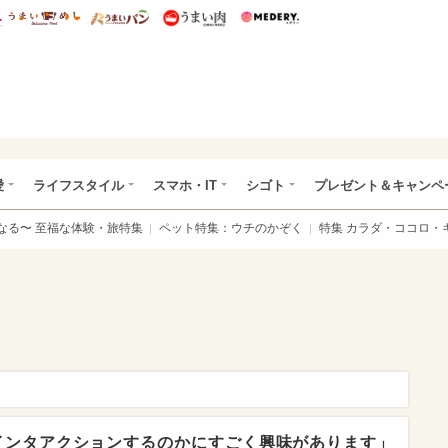
総研 ディズニー特集
mimot.
うまいめし
うまいパン
うまい肉
Medery.
ぴあ総研（うれぴあ）
愛
ライフスタイル
スマホ・IT
シゴト
プレゼント＆キャンペ
なる〜 至福な体験・旅特集
ペット特集：ウチのかぞく
特集 カラダ・ココロ・
インタアクションするのかにすごく興味があります」