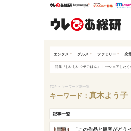
ウレぴあ総研
ハピママ*
ウレぴあ
ウレ
エンタメ
グルメ
ファミリー
恋
特集『おいしいウチごはん』
〜シェアしたく
>
キーワード別一覧
TOP
真木よう子
キーワード：
記事一覧
「この作品と観客がどう