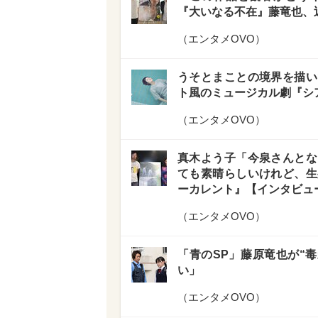
『大いなる不在』藤竜也、
（
エンタメOVO
）
うそとまことの境界を描い
ト風のミュージカル劇『シ
（
エンタメOVO
）
真木よう子「今泉さんとな
ても素晴らしいけれど、生
ーカレント』【インタビュ
（
エンタメOVO
）
「青のSP」藤原竜也が“
い」
（
エンタメOVO
）