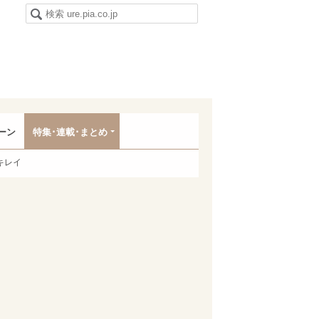
ーン
特集･連載･まとめ
キレイ