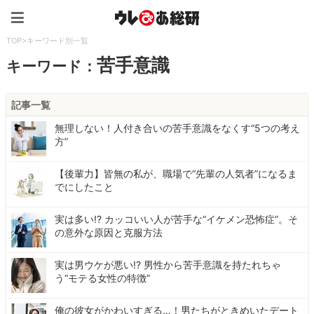
ウレぴあ総研（うれぴあ）
TOP
>
キーワード別一覧
苦手意識
キーワード：
記事一覧
無理しない！人付き合いの苦手意識をなくす“5つの考え
方”
【後輩力】皆無の私が、職場で“先輩の人気者”になるま
でにしたこと
実は多い!? カッコいい人が苦手な“イケメン恐怖症”。そ
の意外な原因と克服方法
実は男ウケが悪い!? 男性から苦手意識を持たれちゃ
う“モテる女性の特徴”
俺の彼女がかわいすぎる…！男たちがときめいたデート