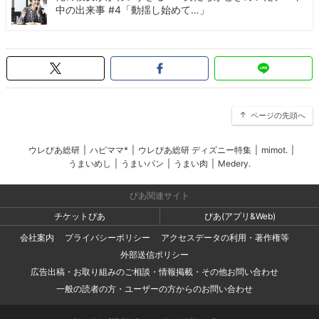
中の出来事 #4「動揺し始めて…」
ページの先頭へ
ウレぴあ総研
|
ハピママ*
|
ウレぴあ総研 ディズニー特集
|
mimot.
|
うまいめし
|
うまいパン
|
うまい肉
|
Medery.
ぴあ関連サイト
チケットぴあ
ぴあ(アプリ&Web)
会社案内
プライバシーポリシー
アクセスデータの利用・著作権等
外部送信ポリシー
広告出稿・お取り組みのご相談・情報掲載・その他お問い合わせ
一般の読者の方・ユーザーの方からのお問い合わせ