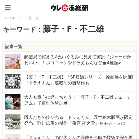
ウレぴあ総研（うれぴあ）
TOP
>
キーワード別一覧
藤子・F・不二雄
キーワード：
記事一覧
郵便局で買える♪ぬいぐるみに見えて実はメジャーがか
わいい～！ポコニャンやドラえもんなど全4種類♪
【藤子・F・不二雄】「SF短編シリーズ」原画展を開催!
『ドラえもん』連載前の衝撃作も
大人も童心に返っちゃう！「藤子・F・不二雄ミュージ
アム」子連れ体験レポ
職人たちの技が光る「ドラえもん」浮世絵木版画が限定
発売、歌川広重の傑作「蒲原 夜之雪」をモチーフに
「ドラえもん」のび太くんの眼鏡を当時の技術で完全再