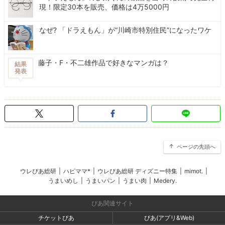
現！限定30本を販売、価格は4万5000円
なぜ? 「ドラえもん」が“川崎市特別住民”になったワケ
藤子・F・不二雄作品で好きなマンガは？
結果
発表
ページの先頭へ
ウレぴあ総研
|
ハピママ*
|
ウレぴあ総研 ディズニー特集
|
mimot.
|
うまいめし
|
うまいパン
|
うまい肉
|
Medery.
ぴあ関連サイト
チケットぴあ
ぴあ(アプリ&Web)