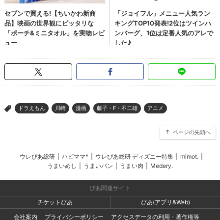
ドラえもん
川崎
漫画
藤子・F・不二雄
アニメ
>
ページの先頭へ
ウレぴあ総研
|
ハピママ*
|
ウレぴあ総研 ディズニー特集
|
mimot.
|
うまいめし
|
うまいパン
|
うまい肉
|
Medery.
ぴあ関連サイト
チケットぴあ
ぴあ(アプリ&Web)
会社案内
プライバシーポリシー
アクセスデータの利用・著作権等