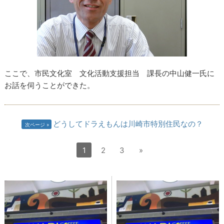
ここで、市民文化室 文化活動支援担当 課長の中山健一氏に
お話を伺うことができた。
どうしてドラえもんは川崎市特別住民なの？
次ページ
1
2
3
»