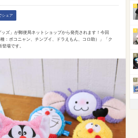
2
kでシェア
3
念グッズ」が郵便局ネットショップから発売されます！今回
4種：ポコニャン、チンプイ、ドラえもん、コロ助）」「ク
新登場です。
4
5