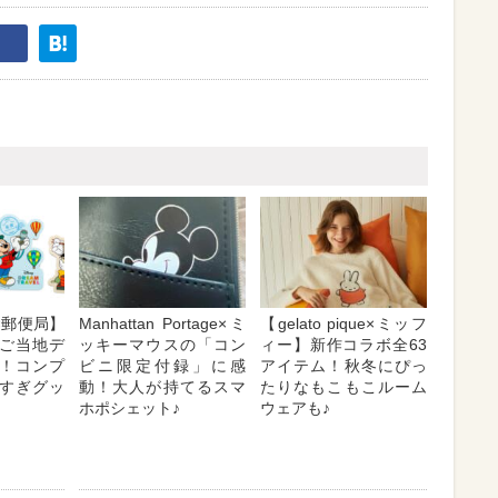
×郵便局】
Manhattan Portage×ミ
【gelato pique×ミッフ
のご当地デ
ッキーマウスの「コン
ィー】新作コラボ全63
！コンプ
ビニ限定付録」に感
アイテム！秋冬にぴっ
すぎグッ
動！大人が持てるスマ
たりなもこもこルーム
ホポシェット♪
ウェアも♪