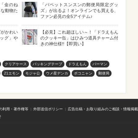
「金のね
「パペットスンスンの郵便局限定グッ
クな動物た
ズ」が出るよ！オンラインでも買える、
ファン必見の全5アイテム♪
ズがかわい
【必見】これ超ほしい～！「ドラえもん
ッグ」や
のクッキー缶」はひみつ道具チャーム付
きの神仕様!!【即買い】
クリアケース
パッキングテープ
ドラえもん
パーマン
21エモン
モジャ公
ウメ星デンカ
ポコニャン
郵便局
の利用・著作権等
外部送信ポリシー
広告出稿・お取り組みのご相談・情報掲載
せ