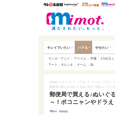
ウレぴあ総研
ハピママ*
ウレぴあ
mim
キレイでいたい
ハマる
やせたい
マンガ・アニメ
アイドル
声優
2.5次元
アート
Kエンタ
ゲーム
BL
>
>
>
mimot.(ミモット)
ハマる
マンガ・アニメ
郵便局で買える♪ぬいぐるみに見えて実はメジャー
郵便局で買える♪ぬいぐ
～！ポコニャンやドラえ
mimot.