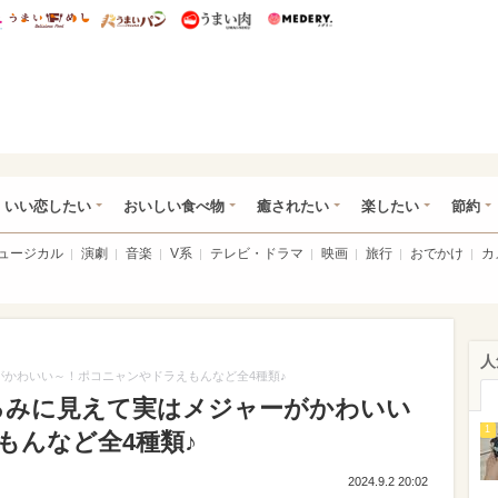
総研 ディズニー特集
mimot.
うまいめし
うまいパン
うまい肉
Medery.
ot.(ミモット)
いい恋したい
おいしい食べ物
癒されたい
楽したい
節約
ミュージカル
演劇
音楽
V系
テレビ・ドラマ
映画
旅行
おでかけ
カ
人
がかわいい～！ポコニャンやドラえもんなど全4種類♪
るみに見えて実はメジャーがかわいい
1
もんなど全4種類♪
2024.9.2 20:02