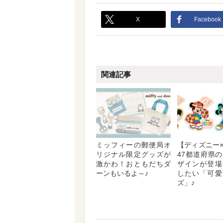
X
Facebook
関連記事
ミッフィーの郵便局オ
【ディズニー
リジナル限定グッズが
47都道府県
激かわ！おともだちダ
ザインが登場
ーンもいるよ～♪
したい「可愛
ズ」♪