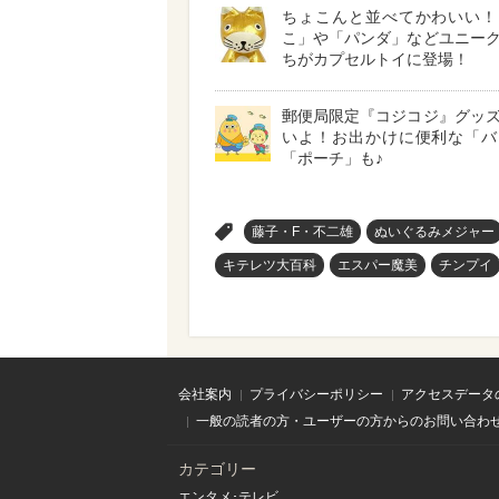
ちょこんと並べてかわいい！
こ」や「パンダ」などユニー
ちがカプセルトイに登場！
郵便局限定『コジコジ』グッ
いよ！お出かけに便利な「バ
「ポーチ」も♪
>
藤子・F・不二雄
ぬいぐるみメジャー
キテレツ大百科
エスパー魔美
チンプイ
会社案内
プライバシーポリシー
アクセスデータ
一般の読者の方・ユーザーの方からのお問い合わ
カテゴリー
エンタメ･テレビ