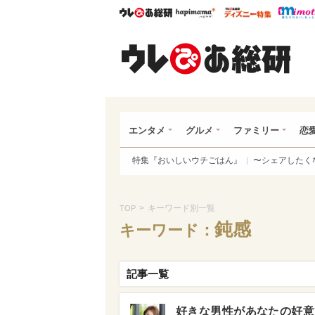
ウレぴあ総研
ハピママ*
ウレぴあ
ウレ
エンタメ
グルメ
ファミリー
恋
特集『おいしいウチごはん』
〜シェアしたく
>
キーワード別一覧
TOP
鈍感
キーワード：
記事一覧
好きな男性があなたの好意