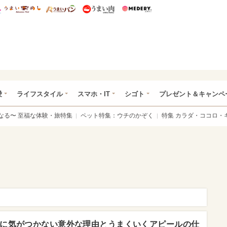
総研 ディズニー特集
mimot.
うまいめし
うまいパン
うまい肉
Medery.
ぴあ総研（うれぴあ）
愛
ライフスタイル
スマホ・IT
シゴト
プレゼント＆キャンペ
なる〜 至福な体験・旅特集
ペット特集：ウチのかぞく
特集 カラダ・ココロ・
に気がつかない意外な理由とうまくいくアピールの仕