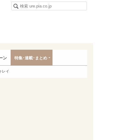
ーン
特集･連載･まとめ
キレイ