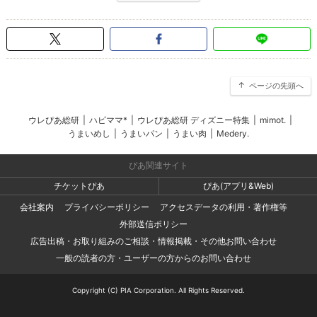
ページの先頭へ
ウレぴあ総研
|
ハピママ*
|
ウレぴあ総研 ディズニー特集
|
mimot.
|
うまいめし
|
うまいパン
|
うまい肉
|
Medery.
ぴあ関連サイト
チケットぴあ
ぴあ(アプリ&Web)
会社案内
プライバシーポリシー
アクセスデータの利用・著作権等
外部送信ポリシー
広告出稿・お取り組みのご相談・情報掲載・その他お問い合わせ
一般の読者の方・ユーザーの方からのお問い合わせ
Copyright (C) PIA Corporation. All Rights Reserved.