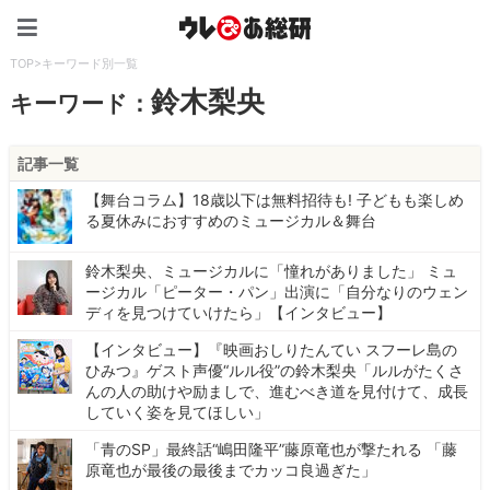
ウレぴあ総研（うれぴあ）
TOP
>
キーワード別一覧
鈴木梨央
キーワード：
記事一覧
【舞台コラム】18歳以下は無料招待も! 子どもも楽しめ
る夏休みにおすすめのミュージカル＆舞台
鈴木梨央、ミュージカルに「憧れがありました」 ミュ
ージカル「ピーター・パン」出演に「自分なりのウェン
ディを見つけていけたら」【インタビュー】
【インタビュー】『映画おしりたんてい スフーレ島の
ひみつ』ゲスト声優“ルル役”の鈴木梨央「ルルがたくさ
んの人の助けや励ましで、進むべき道を見付けて、成長
していく姿を見てほしい」
「青のSP」最終話“嶋田隆平”藤原竜也が撃たれる 「藤
原竜也が最後の最後までカッコ良過ぎた」