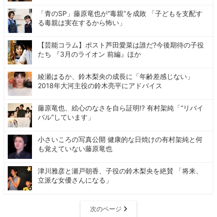
「青のSP」藤原竜也が“毒親”を成敗 「子どもを支配す
る毒親は実在するから怖い」
【芸能コラム】ポスト芦田愛菜は誰だ?今後期待の子役
たち 『3月のライオン 前編』ほか
綾瀬はるか、鈴木梨央の成長に「年齢差感じない」
2018年大河主役の鈴木亮平にアドバイス
藤原竜也、絵心のなさを自ら証明!? 有村架純「“リバイ
バル”しています」
小さいころの写真公開 健康的な日焼けの有村架純と何
も覚えていない藤原竜也
津川雅彦と瀬戸朝香、子役の鈴木梨央を絶賛 「将来、
立派な女優さんになる」
次のページ