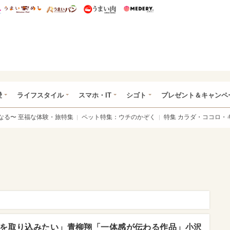
総研 ディズニー特集
mimot.
うまいめし
うまいパン
うまい肉
Medery.
ぴあ総研（うれぴあ）
愛
ライフスタイル
スマホ・IT
シゴト
プレゼント＆キャンペ
なる〜 至福な体験・旅特集
ペット特集：ウチのかぞく
特集 カラダ・ココロ・
を取り込みたい」青柳翔「一体感が伝わる作品」小沢