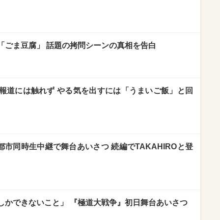
「ごま豆腐」 話題の拷問シーンの真相を告白
報道には触れず やる気を出すには「うまいご飯」と回
が5都市同時生中継で舞台あいさつ 続編でTAKAHIROと登
しかできないこと」 『極道大戦争』初日舞台あいさつ