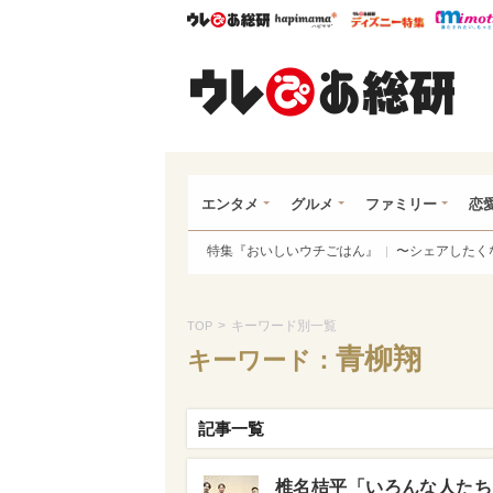
ウレぴあ総研
ハピママ*
ウレぴあ
ウレ
エンタメ
グルメ
ファミリー
恋
特集『おいしいウチごはん』
〜シェアしたく
>
キーワード別一覧
TOP
青柳翔
キーワード：
記事一覧
椎名桔平「いろんな人たち