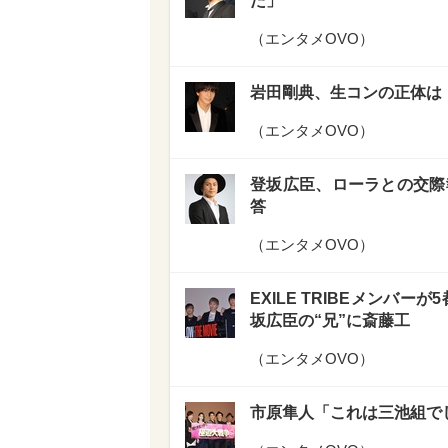
た」
（
エンタメOVO
）
岩田剛典、生コンの正体は
（
エンタメOVO
）
登坂広臣、ローラとの交際
答
（
エンタメOVO
）
EXILE TRIBEメンバー
坂広臣の“兄”に斎藤工
（
エンタメOVO
）
市原隼人「これは三池組で