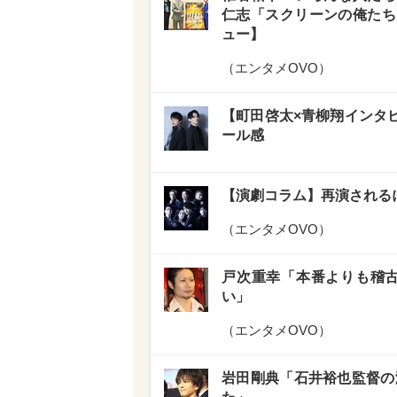
仁志「スクリーンの俺たち
ュー】
（
エンタメOVO
）
【町田啓太×青柳翔インタビ
ール感
【演劇コラム】再演される
（
エンタメOVO
）
戸次重幸「本番よりも稽古
い」
（
エンタメOVO
）
岩田剛典「石井裕也監督の