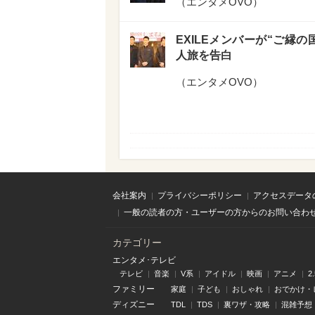
（
エンタメOVO
）
EXILEメンバーが“ご縁の
人旅を告白
（
エンタメOVO
）
会社案内
プライバシーポリシー
アクセスデータ
一般の読者の方・ユーザーの方からのお問い合わ
カテゴリー
エンタメ･テレビ
テレビ
音楽
V系
アイドル
映画
アニメ
2
ファミリー
家庭
子ども
おしゃれ
おでかけ・
ディズニー
TDL
TDS
裏ワザ・攻略
混雑予想