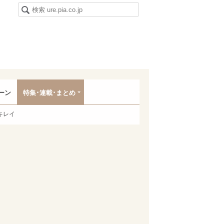
ーン
特集･連載･まとめ
キレイ