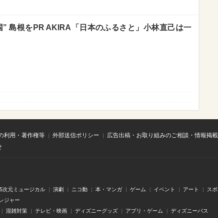
国” 島根をPR AKIRA「日本のふるさと」小林直己は一
の利用・著作権等
外部送信ポリシー
広告出稿・お取り組みのご相談・情報掲載
せ
.5次元ミュージカル
演劇
ニコ動
本・マンガ
ゲーム
イベント
アート
スポ
レジャー
混雑対策
テレビ・映画
ディズニーグッズ
アプリ・ゲーム
ディズニーパス