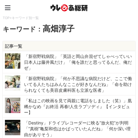
ウレぴあ総研（うれぴあ）
TOP
>
キーワード別一覧
高畑淳子
キーワード：
記事一覧
「新宿野戦病院」「英語と岡山弁混ぜてしゃべっていい
日本人は藤井風だけ」「俺を誰だと思ってるんだ、俺だ
ぜ」
「新宿野戦病院」「何か不思議な病院だけど、ここで働
いてる人たちはみんなここが好きなんだね」「命を助け
られなくても美容皮膚科医も立派な医者」
「私はこの映画を見て両親に電話をしました（笑）」凰
稀かなめ『お終活 再春!人生ラプソディ』【インタビュ
ー】
「Destiny」ドライブレコーダーに映る“放火犯”が判明
「“真樹”亀梨和也はかばっていたんだね」「何か深い理
由がありそう」