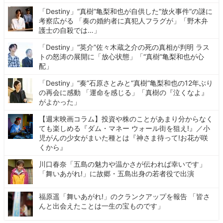
「Destiny」“真樹”亀梨和也が自供した“放火事件”の謎に
考察広がる 「奏の婚約者に真犯人フラグが」「野木弁
護士の自殺では…」
「Destiny」“英介”佐々木蔵之介の死の真相が判明 ラス
トの怒涛の展開に「放心状態」「“真樹”亀梨和也が心
配」
「Destiny」“奏”石原さとみと“真樹”亀梨和也の12年ぶり
の再会に感動 「運命を感じる」「真樹の『泣くなよ』
がよかった」
【週末映画コラム】投資や株のことがあまり分からなく
ても楽しめる『ダム・マネー ウォール街を狙え!』／小
児がんの少女がまいた種とは『神さま待って!お花が咲
くから』
川口春奈「五島の魅力や温かさが伝われば幸いです」
「舞いあがれ!」に故郷・五島出身の若者役で出演
福原遥「舞いあがれ!」のクランクアップを報告 「皆さ
んと出会えたことは一生の宝ものです」