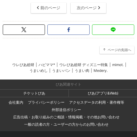
前のページ
次のページ
ページの先頭へ
ウレぴあ総研
|
ハピママ*
|
ウレぴあ総研 ディズニー特集
|
mimot.
|
うまいめし
|
うまいパン
|
うまい肉
|
Medery.
ぴあ関連サイト
チケットぴあ
ぴあ(アプリ&Web)
会社案内
プライバシーポリシー
アクセスデータの利用・著作権等
外部送信ポリシー
広告出稿・お取り組みのご相談・情報掲載・その他お問い合わせ
一般の読者の方・ユーザーの方からのお問い合わせ