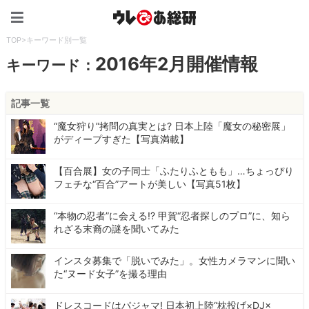
ウレぴあ総研（うれぴあ）
TOP
>
キーワード別一覧
2016年2月開催情報
キーワード：
記事一覧
“魔女狩り”拷問の真実とは? 日本上陸「魔女の秘密展」
がディープすぎた【写真満載】
【百合展】女の子同士「ふたりふともも」…ちょっぴり
フェチな“百合”アートが美しい【写真51枚】
“本物の忍者”に会える!? 甲賀“忍者探しのプロ”に、知ら
れざる末裔の謎を聞いてみた
インスタ募集で「脱いでみた」。女性カメラマンに聞い
た“ヌード女子”を撮る理由
ドレスコードはパジャマ! 日本初上陸“枕投げ×DJ×