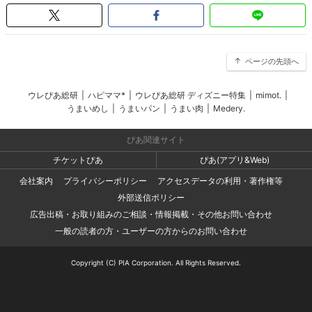
ページの先頭へ
ウレぴあ総研
|
ハピママ*
|
ウレぴあ総研 ディズニー特集
|
mimot.
|
うまいめし
|
うまいパン
|
うまい肉
|
Medery.
ぴあ関連サイト
チケットぴあ
ぴあ(アプリ&Web)
会社案内
プライバシーポリシー
アクセスデータの利用・著作権等
外部送信ポリシー
広告出稿・お取り組みのご相談・情報掲載・その他お問い合わせ
一般の読者の方・ユーザーの方からのお問い合わせ
Copyright (C) PIA Corporation. All Rights Reserved.