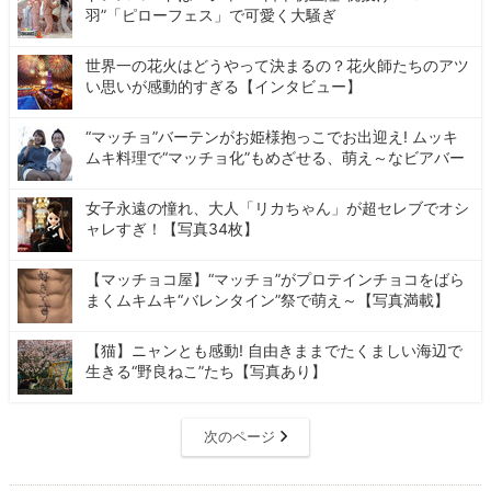
羽”「ピローフェス」で可愛く大騒ぎ
世界一の花火はどうやって決まるの？花火師たちのアツ
い思いが感動的すぎる【インタビュー】
“マッチョ”バーテンがお姫様抱っこでお出迎え! ムッキ
ムキ料理で“マッチョ化”もめざせる、萌え～なビアバー
女子永遠の憧れ、大人「リカちゃん」が超セレブでオシ
ャレすぎ！【写真34枚】
【マッチョコ屋】“マッチョ”がプロテインチョコをばら
まくムキムキ“バレンタイン”祭で萌え～【写真満載】
【猫】ニャンとも感動! 自由きままでたくましい海辺で
生きる“野良ねこ”たち【写真あり】
次のページ