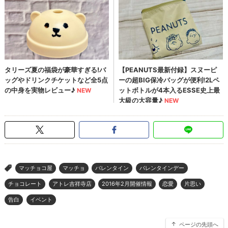
マッチョコ屋
マッチョ
バレンタイン
バレンタインデー
>
チョコレート
アトレ吉祥寺店
2016年2月開催情報
恋愛
片思い
告白
イベント
ページの先頭へ