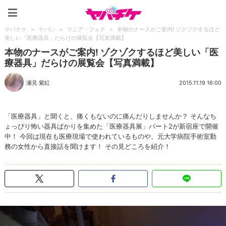
ヤバチケ
ヤバチケ
>
ヤバい
>
マニア・フェチ
>
本物のナースがご案内! ゾクゾクするほど
美しい「医療器具」だらけの展覧会【写真満載】
本物のナースがご案内! ゾクゾクするほど美しい「医
療器具」だらけの展覧会【写真満載】
瀬見 紫紅
2015.11.19 16:00
「医療器具」と聞くと、痛くもないのに痛んだりしませんか？ そんなち
ょっぴり怖い器具ばかりを集めた「医療器具展」パート2が新宿座で開催
中！ 今回は現在も医療現場で使われているものや、元大学病院手術室勤
務の女性から直接話を聞けます！ その見どころを紹介！