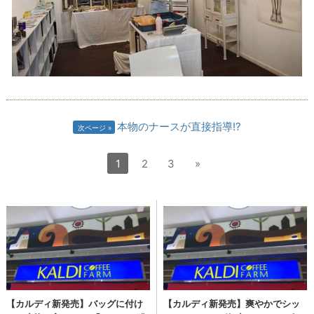
本物のナースが直接指導!?
次ページ
1
2
3
»