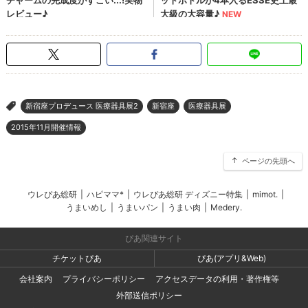
新宿座プロデュース 医療器具展2
新宿座
医療器具展
>
2015年11月開催情報
ページの先頭へ
ウレぴあ総研
|
ハピママ*
|
ウレぴあ総研 ディズニー特集
|
mimot.
|
うまいめし
|
うまいパン
|
うまい肉
|
Medery.
ぴあ関連サイト
チケットぴあ
ぴあ(アプリ&Web)
会社案内
プライバシーポリシー
アクセスデータの利用・著作権等
外部送信ポリシー