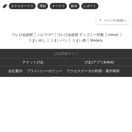
ホテルオークラ
廃材
オークラ
解体
レポート
>
ページの先頭へ
ウレぴあ総研
|
ハピママ*
|
ウレぴあ総研 ディズニー特集
|
mimot.
|
うまいめし
|
うまいパン
|
うまい肉
|
Medery.
ぴあ関連サイト
チケットぴあ
ぴあ(アプリ&Web)
会社案内
プライバシーポリシー
アクセスデータの利用・著作権等
外部送信ポリシー
広告出稿・お取り組みのご相談・情報掲載・その他お問い合わせ
一般の読者の方・ユーザーの方からのお問い合わせ
Copyright (C) PIA Corporation. All Rights Reserved.