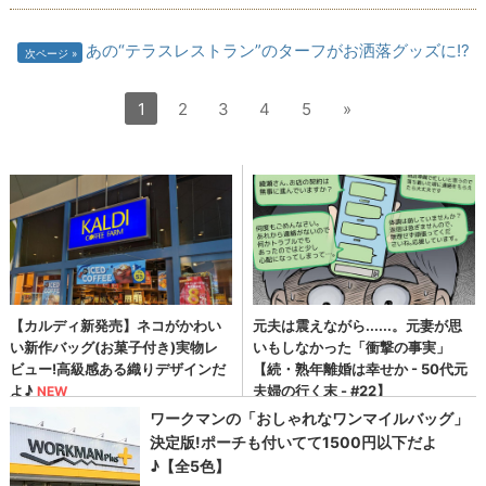
あの“テラスレストラン”のターフがお洒落グッズに!?
次ページ
1
2
3
4
5
»