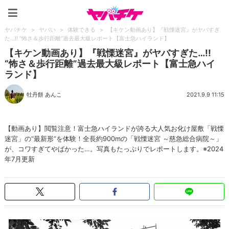
ヤバチケ
ヤバチケ
>
ヤバい
>
体験できる
>
【キケン動画あり】『戦慄迷宮』がヤバすぎ
た…!! “怖さ＆歩行距離”過去最大級レポート【富士急ハイランド】
【キケン動画あり】『戦慄迷宮』がヤバすぎた…!!
“怖さ＆歩行距離”過去最大級レポート【富士急ハイ
ランド】
牡丹餅 あんこ
2021.9.9 11:15
【動画あり】閲覧注意！富士急ハイランドが誇る大人気お化け屋敷「戦慄
迷宮」の“最新形”を体験！全長約900mの「戦慄迷宮 ～慈急総合病院～」
が、コワすぎてやばかった…。写真もたっぷりでレポートします。※2024
年7月更新