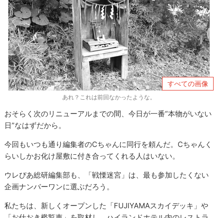
すべての画像
あれ？これは前回なかったような。
おそらく次のリニューアルまでの間、今日が一番“本物がいない
日”なはずだから。
今回もいつも通り編集者のCちゃんに同行を頼んだ。Cちゃんく
らいしかお化け屋敷に付き合ってくれる人はいない。
ウレぴあ総研編集部も、「戦慄迷宮」は、最も参加したくない
企画ナンバーワンに選ぶだろう。
私たちは、新しくオープンした「FUJIYAMAスカイデッキ」や
「お仕おき檻覧車」を取材し、ハイランドホテル内のレストラ