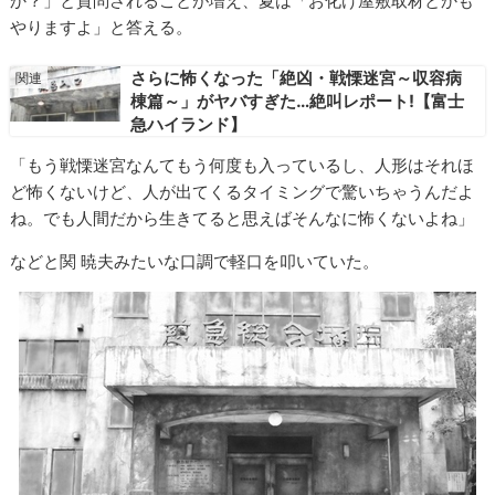
か？」と質問されることが増え、夏は「お化け屋敷取材とかも
やりますよ」と答える。
さらに怖くなった「絶凶・戦慄迷宮～収容病
棟篇～」がヤバすぎた…絶叫レポート!【富士
急ハイランド】
「もう戦慄迷宮なんてもう何度も入っているし、人形はそれほ
ど怖くないけど、人が出てくるタイミングで驚いちゃうんだよ
ね。でも人間だから生きてると思えばそんなに怖くないよね」
などと関 暁夫みたいな口調で軽口を叩いていた。