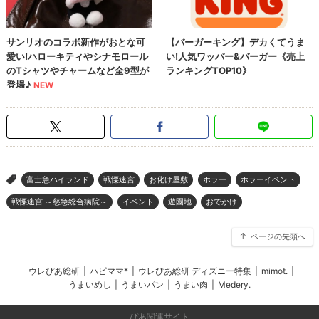
富士急ハイランド
戦慄迷宮
お化け屋敷
ホラー
ホラーイベント
>
戦慄迷宮 ～慈急総合病院～
イベント
遊園地
おでかけ
ページの先頭へ
ウレぴあ総研
|
ハピママ*
|
ウレぴあ総研 ディズニー特集
|
mimot.
|
うまいめし
|
うまいパン
|
うまい肉
|
Medery.
ぴあ関連サイト