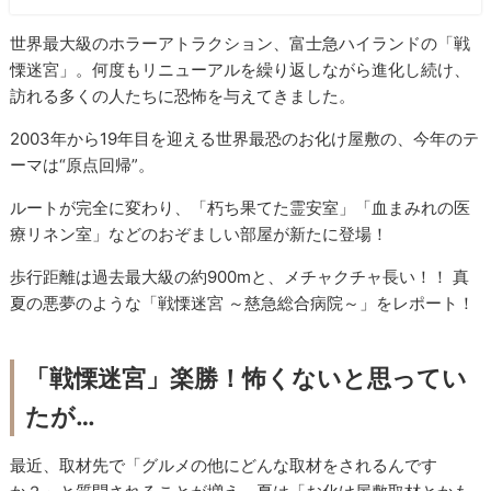
世界最大級のホラーアトラクション、富士急ハイランドの「戦
慄迷宮」。何度もリニューアルを繰り返しながら進化し続け、
訪れる多くの人たちに恐怖を与えてきました。
2003年から19年目を迎える世界最恐のお化け屋敷の、今年のテ
ーマは“原点回帰”。
ルートが完全に変わり、「朽ち果てた霊安室」「血まみれの医
療リネン室」などのおぞましい部屋が新たに登場！
歩行距離は過去最大級の約900mと、メチャクチャ長い！！ 真
夏の悪夢のような「戦慄迷宮 ～慈急総合病院～」をレポート！
「戦慄迷宮」楽勝！怖くないと思ってい
たが…
最近、取材先で「グルメの他にどんな取材をされるんです