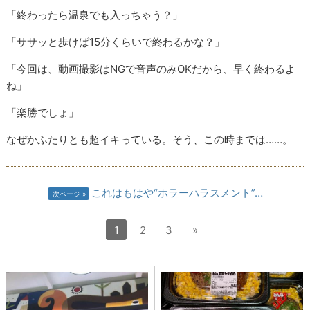
「終わったら温泉でも入っちゃう？」
「ササッと歩けば15分くらいで終わるかな？」
「今回は、動画撮影はNGで音声のみOKだから、早く終わるよ
ね」
「楽勝でしょ」
なぜかふたりとも超イキっている。そう、この時までは……。
これはもはや“ホラーハラスメント”…
次ページ
1
2
3
»