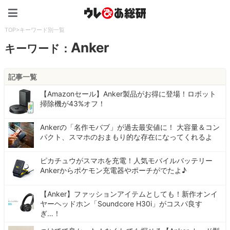
ウレぴあ総研（うれぴあ）
TOP
>
キーワード別一覧
Anker
キーワード：
記事一覧
【Amazonセール】Anker製品がお得に登場！ロボット
掃除機が43%オフ！
Ankerの「名作モバブ」が過去最安値に！ 大容量＆コン
パクト、スマホのおまもり的な存在になってくれるよ
ピカチュウがスマホを充電！人気モバイルバッテリー
Ankerからポケモン充電器やポーチがでたよ♪
【Anker】ファッションアイテムとしても！新作オンイ
ヤーヘッドホン「Soundcore H30i」がコスパ良す
ぎ…！