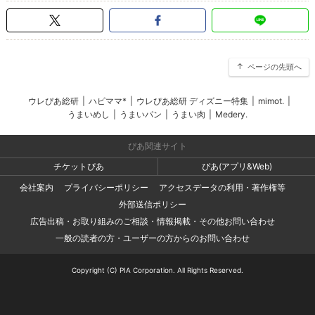
ページの先頭へ
ウレぴあ総研
|
ハピママ*
|
ウレぴあ総研 ディズニー特集
|
mimot.
|
うまいめし
|
うまいパン
|
うまい肉
|
Medery.
ぴあ関連サイト
チケットぴあ
ぴあ(アプリ&Web)
会社案内
プライバシーポリシー
アクセスデータの利用・著作権等
外部送信ポリシー
広告出稿・お取り組みのご相談・情報掲載・その他お問い合わせ
一般の読者の方・ユーザーの方からのお問い合わせ
Copyright (C) PIA Corporation. All Rights Reserved.