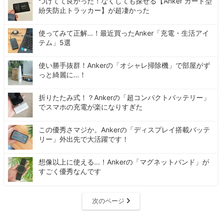
つけてて良かった！なくしても探せる【Anker カード型
紛失防止トラッカー】が超凄かった
使ってみて正解…！最近買ったAnker「充電・生活アイ
テム」5選
使い勝手抜群！Ankerの「オシャレ掃除機」で部屋がず
っと綺麗に…！
折りたたみ式！？Ankerの「超コンパクトバッテリー」
でスマホの充電が楽になりすぎた
この優秀さマジか。Ankerの「ディスプレイ搭載バッテ
リー」外出先で大活躍です！
想像以上に使える…！Ankerの「マグネットバンド」が
すごく優秀なんです
次のページ