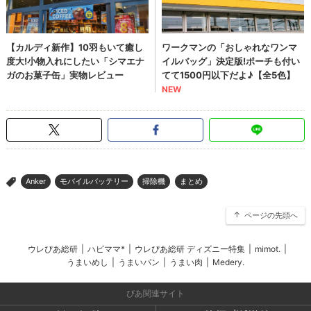
Anker
モバイルバッテリー
掃除機
まとめ
>
ページの先頭へ
ウレぴあ総研
|
ハピママ*
|
ウレぴあ総研 ディズニー特集
|
mimot.
|
うまいめし
|
うまいパン
|
うまい肉
|
Medery.
ぴあ関連サイト