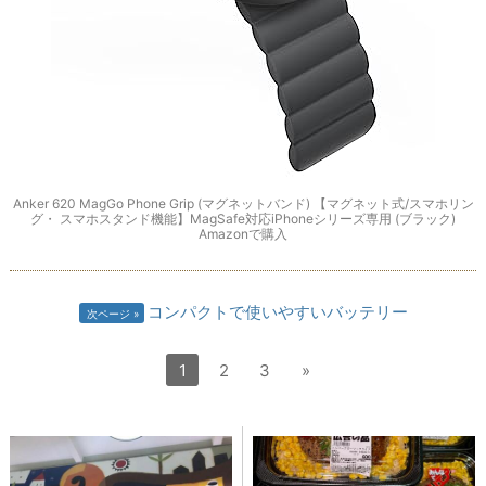
Anker 620 MagGo Phone Grip (マグネットバンド) 【マグネット式/スマホリン
グ・ スマホスタンド機能】MagSafe対応iPhoneシリーズ専用 (ブラック)
Amazonで購入
コンパクトで使いやすいバッテリー
次ページ
1
2
3
»