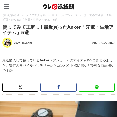
ウレぴあ総研（うれぴあ）
ウレぴあ総研
>
ライフスタイル
>
生活・ライフハック
>
使ってみて正解…！最
近買ったAnker「充電・生活アイテム」5選
使ってみて正解…！最近買ったAnker「充電・生活ア
イテム」5選
Yuya Hayashi
2023.10.22 8:50
最近購入して使っているAnker（アンカー）のアイテムを5つまとめまし
た。安定のモバイルバッテリーからコンパクト掃除機など優秀な商品揃い
です◎