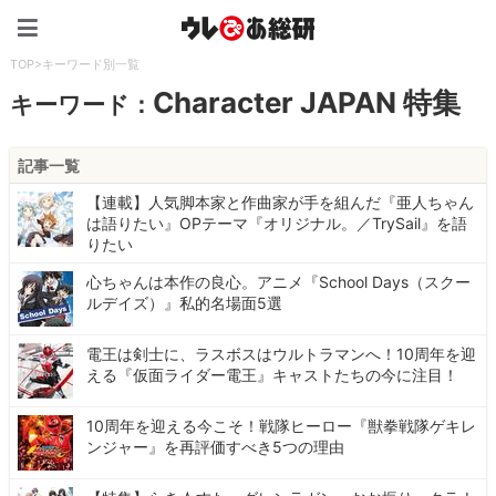
ウレぴあ総研（うれぴあ）
TOP
>
キーワード別一覧
Character JAPAN 特集
キーワード：
記事一覧
【連載】人気脚本家と作曲家が手を組んだ『亜人ちゃん
は語りたい』OPテーマ『オリジナル。／TrySail』を語
りたい
心ちゃんは本作の良心。アニメ『School Days（スクー
ルデイズ）』私的名場面5選
電王は剣士に、ラスボスはウルトラマンへ！10周年を迎
える『仮面ライダー電王』キャストたちの今に注目！
10周年を迎える今こそ！戦隊ヒーロー『獣拳戦隊ゲキレ
ンジャー』を再評価すべき5つの理由