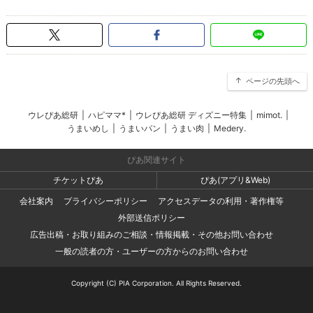
ページの先頭へ
ウレぴあ総研
|
ハピママ*
|
ウレぴあ総研 ディズニー特集
|
mimot.
|
うまいめし
|
うまいパン
|
うまい肉
|
Medery.
ぴあ関連サイト
チケットぴあ
ぴあ(アプリ&Web)
会社案内
プライバシーポリシー
アクセスデータの利用・著作権等
外部送信ポリシー
広告出稿・お取り組みのご相談・情報掲載・その他お問い合わせ
一般の読者の方・ユーザーの方からのお問い合わせ
Copyright (C) PIA Corporation. All Rights Reserved.