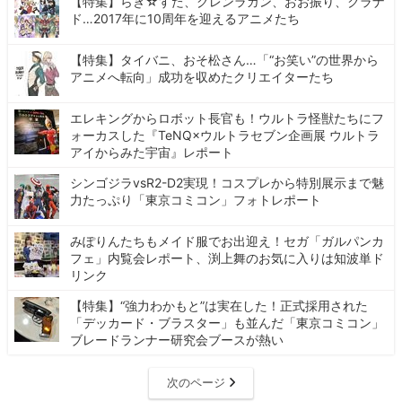
【特集】らき☆すた、グレンラガン、おお振り、クラナ
ド…2017年に10周年を迎えるアニメたち
【特集】タイバニ、おそ松さん…「“お笑い”の世界から
アニメへ転向」成功を収めたクリエイターたち
エレキングからロボット長官も！ウルトラ怪獣たちにフ
ォーカスした『TeNQ×ウルトラセブン企画展 ウルトラ
アイからみた宇宙』レポート
シンゴジラvsR2-D2実現！コスプレから特別展示まで魅
力たっぷり「東京コミコン」フォトレポート
みぽりんたちもメイド服でお出迎え！セガ「ガルパンカ
フェ」内覧会レポート、渕上舞のお気に入りは知波単ド
リンク
【特集】“強力わかもと”は実在した！正式採用された
「デッカード・ブラスター」も並んだ「東京コミコン」
ブレードランナー研究会ブースが熱い
次のページ