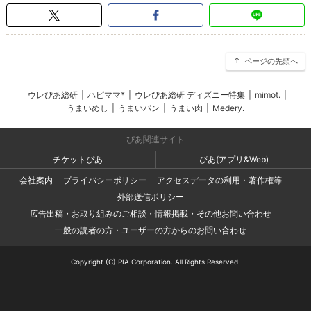
ページの先頭へ
ウレぴあ総研
|
ハピママ*
|
ウレぴあ総研 ディズニー特集
|
mimot.
|
うまいめし
|
うまいパン
|
うまい肉
|
Medery.
ぴあ関連サイト
チケットぴあ
ぴあ(アプリ&Web)
会社案内
プライバシーポリシー
アクセスデータの利用・著作権等
外部送信ポリシー
広告出稿・お取り組みのご相談・情報掲載・その他お問い合わせ
一般の読者の方・ユーザーの方からのお問い合わせ
Copyright (C) PIA Corporation. All Rights Reserved.