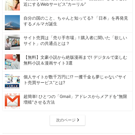
近にするWebサービス“カーリル”
自分の国のこと、ちゃんと知ってる? 「日本」を再発見
するメルマガ誕生
サイト売買は「売り手市場」! 購入者に聞いた「欲しい
サイト」の共通点とは？
【無料】文豪小説から絶版漫画まで! デジタルで楽しむ
無料小説＆漫画サイト3選
個人サイトが数千万円に!? 一攫千金も夢じゃない“サイ
ト売買サービス”とは?
超簡単! ひとつの「Gmail」アドレスからメアドを"無限
増殖"させる方法
次のページ