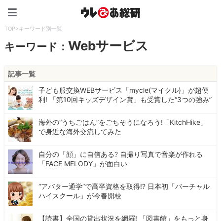
ウレぴあ総研（うれぴあ）
TOP
>
キーワード別一覧
Webサービス
キーワード：
記事一覧
子ども服交換WEBサービス「mycle(マイクル)」が超便
利! 「第10回キッズデザイン賞」も受賞した“3つの強み”
海外の“うちごはん”をごちそうになろう!「KitchHike」
で身近な海外交流してみた
自分の「顔」に自信ある? 自撮り写真で音楽が作れる
「FACE MELODY」が面白い
“アバター通学”で高卒資格を取得!? 日本初「バーチャル
ハイスクール」が今春開校
【読書】全国の貸出状況を網羅! 「図書館」をもっと身