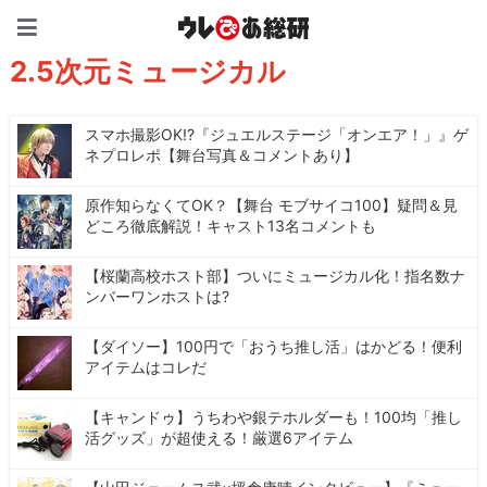
ウレぴあ総研（うれぴあ）
2.5次元ミュージカル
スマホ撮影OK!?『ジュエルステージ「オンエア！」』ゲ
ネプロレポ【舞台写真＆コメントあり】
原作知らなくてOK？【舞台 モブサイコ100】疑問＆見
どころ徹底解説！キャスト13名コメントも
【桜蘭高校ホスト部】ついにミュージカル化！指名数ナ
ンバーワンホストは?
【ダイソー】100円で「おうち推し活」はかどる！便利
アイテムはコレだ
【キャンドゥ】うちわや銀テホルダーも！100均「推し
活グッズ」が超使える！厳選6アイテム