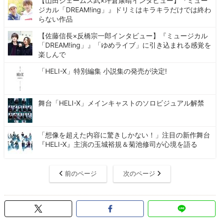
【山田ジェームス武×坪倉康晴インタビュー】『ミュー
ジカル「DREAM!ing」』ドリミはキラキラだけでは終わ
らない作品
【佐藤信長×反橋宗一郎インタビュー】『ミュージカル
「DREAM!ing」』「ゆめライブ」に引き込まれる感覚を
楽しんで
「HELI-X」特別編集 小説集の発売が決定!
舞台「HELI-X」メインキャストのソロビジュアル解禁
「想像を超えた内容に驚きしかない！」注目の新作舞台
『HELI-X』主演の玉城裕規＆菊池修司が心境を語る
前のページ
次のページ