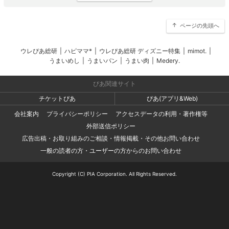
ページの先頭へ
ウレぴあ総研
|
ハピママ*
|
ウレぴあ総研 ディズニー特集
|
mimot.
|
うまいめし
|
うまいパン
|
うまい肉
|
Medery.
ぴあ関連サイト
チケットぴあ
ぴあ(アプリ&Web)
会社案内
プライバシーポリシー
アクセスデータの利用・著作権等
外部送信ポリシー
広告出稿・お取り組みのご相談・情報掲載・その他お問い合わせ
一般の読者の方・ユーザーの方からのお問い合わせ
Copyright (C) PIA Corporation. All Rights Reserved.