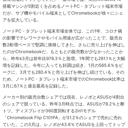
搭載マシンが5割近くを占めるノートPC・タブレット端末市場
だが、サブ機やモバイル端末としてChromebookが徐々にシェ
アを拡大している。
ノートPC・タブレット端末市場全体では、この1年、コロナ禍
の影響でテレワークやモバイル用途が広がったことで、販売台
数2桁増ペースで堅調に推移してきた。さらに売り上げを伸ばし
たのがChromebookだ。もともとの販売数が少なかったことか
ら、昨年k3月は前年比976.3％と急増。1年間でも281.1％と大幅
増を記録した。今年に入っても好調は続き、1月の565.6％をピ
ークに、3月でも280.4％と売り上げを伸ばし続けている。その
ため、ノートPC・タブレット端末市場でのChromebook比率は
3月に6.1％と過去最高を記録した。
メーカー別の販売台数シェアでは現在、レノボとASUSが4割台
のシェアで競っている。昨年3月時点では、ASUSが78.2％と断
トツ。ディスプレイが360度回転する2in1モデル
「Chromebook Flip C101PA」が31.2％のシェアで売れに売れ
ていた。この3月は、レノボが43.6％でASUSを上回ってトップ