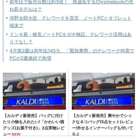
前年比で販売台数は約3倍！ 急成長するChromebookの売
れ筋モデルは？
河野太郎大臣 テレワークを宣言 ノートPCとタブレット
端末で
ドンキ新・格安ノートPCをガチ検証、テレワーク活用はあ
り？なし？
4月第2週は前年比145％、「緊急事態」のテレワーク特需で
PCが2週連続で急増