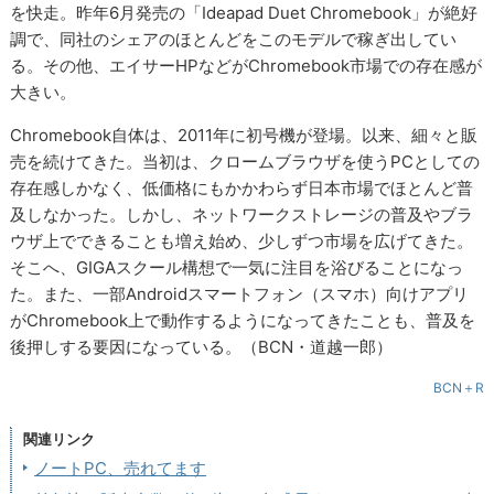
を快走。昨年6月発売の「Ideapad Duet Chromebook」が絶好
調で、同社のシェアのほとんどをこのモデルで稼ぎ出してい
る。その他、エイサーHPなどがChromebook市場での存在感が
大きい。
Chromebook自体は、2011年に初号機が登場。以来、細々と販
売を続けてきた。当初は、クロームブラウザを使うPCとしての
存在感しかなく、低価格にもかかわらず日本市場でほとんど普
及しなかった。しかし、ネットワークストレージの普及やブラ
ウザ上でできることも増え始め、少しずつ市場を広げてきた。
そこへ、GIGAスクール構想で一気に注目を浴びることになっ
た。また、一部Androidスマートフォン（スマホ）向けアプリ
がChromebook上で動作するようになってきたことも、普及を
後押しする要因になっている。（BCN・道越一郎）
BCN＋R
関連リンク
ノートPC、売れてます