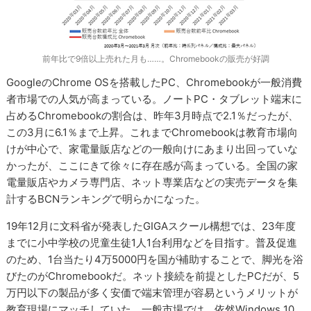
前年比で9倍以上売れた月も……。Chromebookの販売が好調
GoogleのChrome OSを搭載したPC、Chromebookが一般消費
者市場での人気が高まっている。ノートPC・タブレット端末に
占めるChromebookの割合は、昨年3月時点で2.1％だったが、
この3月に6.1％まで上昇。これまでChromebookは教育市場向
けが中心で、家電量販店などの一般向けにあまり出回っていな
かったが、ここにきて徐々に存在感が高まっている。全国の家
電量販店やカメラ専門店、ネット専業店などの実売データを集
計するBCNランキングで明らかになった。
19年12月に文科省が発表したGIGAスクール構想では、23年度
までに小中学校の児童生徒1人1台利用などを目指す。普及促進
のため、1台当たり4万5000円を国が補助することで、脚光を浴
びたのがChromebookだ。ネット接続を前提としたPCだが、5
万円以下の製品が多く安価で端末管理が容易というメリットが
教育現場にマッチしていた。一般市場では、依然Windows 10