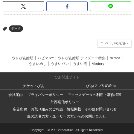
データ
>
ページの先頭へ
ウレぴあ総研
|
ハピママ*
|
ウレぴあ総研 ディズニー特集
|
mimot.
|
うまいめし
|
うまいパン
|
うまい肉
|
Medery.
ぴあ関連サイト
チケットぴあ
ぴあ(アプリ&Web)
会社案内
プライバシーポリシー
アクセスデータの利用・著作権等
外部送信ポリシー
広告出稿・お取り組みのご相談・情報掲載・その他お問い合わせ
一般の読者の方・ユーザーの方からのお問い合わせ
Copyright (C) PIA Corporation. All Rights Reserved.