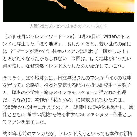
人気俳優のプレゼンでまさかのトレンド入り？
【いま注目のトレンドワード・29】 3月29日にTwitterのトレ
ンドに浮上した「ぼく地球」。もしかすると、若い世代の頭に
は“？”マークが浮かび、往年のファンは思わず「懐かしい！」
と叫びたくなったかもしれない。今回は、ぼく地球がいったい
何を指し、なぜ突然トレンド入りしたのか紹介していこう。
そもそも、ぼく地球とは、日渡早紀さんのマンガ『ぼくの地球
を守って』の略称。植物と交信する能力を持つ高校生・亜梨子
と、隣家の小学生・輪をメインキャラクターに描かれた作品
だ。ちなみに、本作が『花とゆめ』に掲載されていたのは、
1986年から94年にかけてのこと。連載中にOVA化も果たし、原
作とともに“前世の記憶”を巡る壮大なSFファンタジー作品とし
てファンを魅了した。
約30年も前のマンガだが、トレンド入りといっても本作の新情