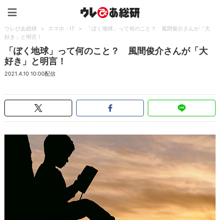
ウレぴあ総研（うれぴあ）
ウレぴあ総研
>
スマホ・IT
>
「ぼく地球」って何のこと？ 風間俊介さんが「大
好き」と明言！
「ぼく地球」って何のこと？ 風間俊介さんが「大
好き」と明言！
2021.4.10 10:00配信