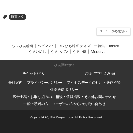
時事ネタ
>
ページの先頭へ
ウレぴあ総研
|
ハピママ*
|
ウレぴあ総研 ディズニー特集
|
mimot.
|
うまいめし
|
うまいパン
|
うまい肉
|
Medery.
ぴあ関連サイト
チケットぴあ
ぴあ(アプリ&Web)
会社案内
プライバシーポリシー
アクセスデータの利用・著作権等
外部送信ポリシー
広告出稿・お取り組みのご相談・情報掲載・その他お問い合わせ
一般の読者の方・ユーザーの方からのお問い合わせ
Copyright (C) PIA Corporation. All Rights Reserved.