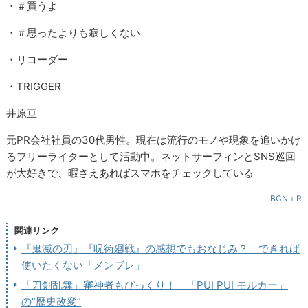
・＃買うよ
・＃思ったよりも寂しくない
・リコーダー
・TRIGGER
井原亘
元PR会社社員の30代男性。現在は流行のモノや現象を追いかけ
るフリーライターとして活動中。ネットサーフィンとSNS巡回
が大好きで、暇さえあればスマホをチェックしている
BCN＋R
関連リンク
『鬼滅の刃』『呪術廻戦』の感想でもおなじみ？ できれば
使いたくない「メンブレ」
「刀剣乱舞」審神者もびっくり！ 「PUI PUI モルカー」
の“歴史改変”