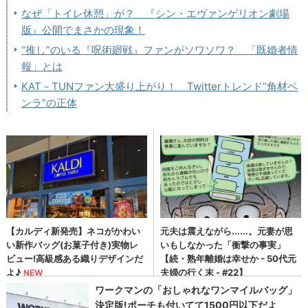
なぜ「トイレ休憩」が？ 『シン・エヴァンゲリオン劇場
版』公開でまさかの現象！
“推し”のいる『呪術廻戦』ファンがソワソワ？ 「既婚者情
報」とは
KAT－TUNファン大盛り上がり！ Twitterトレンド“角材ペ
ンラ”の正体