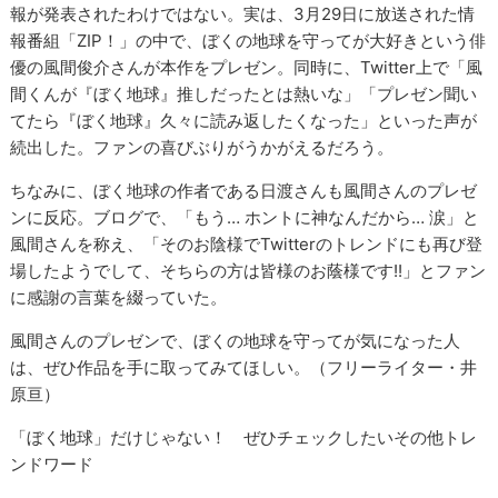
報が発表されたわけではない。実は、3月29日に放送された情
報番組「ZIP！」の中で、ぼくの地球を守ってが大好きという俳
優の風間俊介さんが本作をプレゼン。同時に、Twitter上で「風
間くんが『ぼく地球』推しだったとは熱いな」「プレゼン聞い
てたら『ぼく地球』久々に読み返したくなった」といった声が
続出した。ファンの喜びぶりがうかがえるだろう。
ちなみに、ぼく地球の作者である日渡さんも風間さんのプレゼ
ンに反応。ブログで、「もう… ホントに神なんだから… 涙」と
風間さんを称え、「そのお陰様でTwitterのトレンドにも再び登
場したようでして、そちらの方は皆様のお蔭様です!!」とファン
に感謝の言葉を綴っていた。
風間さんのプレゼンで、ぼくの地球を守ってが気になった人
は、ぜひ作品を手に取ってみてほしい。（フリーライター・井
原亘）
「ぼく地球」だけじゃない！ ぜひチェックしたいその他トレ
ンドワード