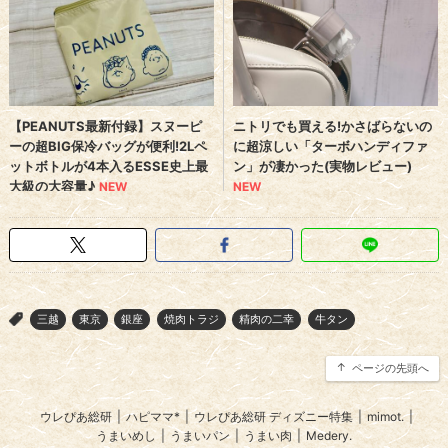
三越
東京
銀座
焼肉トラジ
精肉の二幸
牛タン
>
ページの先頭へ
ウレぴあ総研
|
ハピママ*
|
ウレぴあ総研 ディズニー特集
|
mimot.
|
うまいめし
|
うまいパン
|
うまい肉
|
Medery.