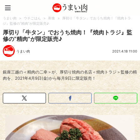
うまい肉
うまい肉
>
ウチごはん
>
和食
>
厚切り「牛タン」でおうち焼肉！『焼肉トラ
ジ』監修の“精肉”が限定販売♪
厚切り「牛タン」でおうち焼肉！『焼肉トラジ』監
修の“精肉”が限定販売♪
うまい肉
2021.4.18 11:00
銀座三越の＜精肉の二幸＞が、厚切り焼肉の名店＜焼肉トラジ＞監修の精
肉を、2021年4月9日(金)から毎月9日に限定販売！