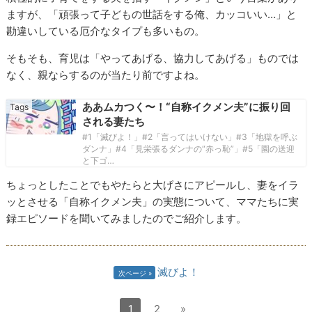
ますが、「頑張って子どもの世話をする俺、カッコいい…」と
勘違いしている厄介なタイプも多いもの。
そもそも、育児は「やってあげる、協力してあげる」ものでは
なく、親ならするのが当たり前ですよね。
ああムカつく〜！“自称イクメン夫”に振り回
される妻たち
#1「滅びよ！」#2「言ってはいけない」#3「地獄を呼ぶ
ダンナ」#4「見栄張るダンナの“赤っ恥”」#5「園の送迎
と下ゴ…
ちょっとしたことでもやたらと大げさにアピールし、妻をイラ
ッとさせる「自称イクメン夫」の実態について、ママたちに実
録エピソードを聞いてみましたのでご紹介します。
滅びよ！
次ページ
1
2
»