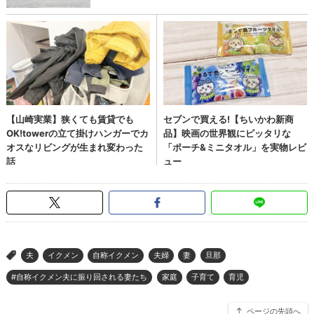
夫
イクメン
自称イクメン
夫婦
妻
旦那
>
#自称イクメン夫に振り回される妻たち
家庭
子育て
育児
ページの先頭へ