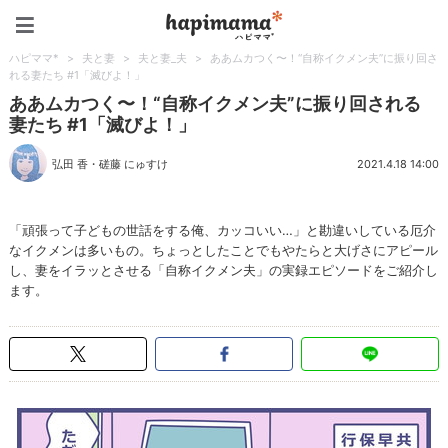
ハピママ*
ハピママ*
>
夫と妻
>
夫と妻_夫
>
ああムカつく〜！“自称イクメン夫”に振り回さ
れる妻たち #1「滅びよ！」
ああムカつく〜！“自称イクメン夫”に振り回される
妻たち #1「滅びよ！」
弘田 香
・
磋藤 にゅすけ
2021.4.18 14:00
「頑張って子どもの世話をする俺、カッコいい…」と勘違いしている厄介
なイクメンは多いもの。ちょっとしたことでもやたらと大げさにアピール
し、妻をイラッとさせる「自称イクメン夫」の実録エピソードをご紹介し
ます。