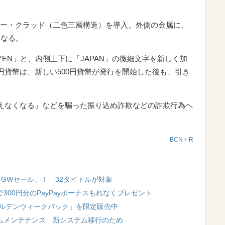
ー・クラッド（二色三層構造）を導入。外側の金属に、
となる。
YEN」と、内側上下に「JAPAN」の微細文字を新しく加
円貨幣は、新しい500円貨幣が発行を開始した後も、引き
使えなくなる」などを騙った振り込め詐欺などの詐欺行為へ
BCN＋R
OFFの「GWセール」！ 32タイトルが対象
入で300円分のPayPayボーナスもれなくプレゼント
ールデンウィークパック」を限定販売中
テムメンテナンス 新システム移行のため