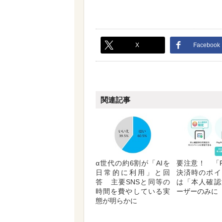
X
Facebook
関連記事
α世代の約6割が「AIを
要注意！ 「P
日常的に利用」と回
決済時のポイ
答 主要SNSと同等の
は「本人確認
時間を費やしている実
ーザーのみに
態が明らかに