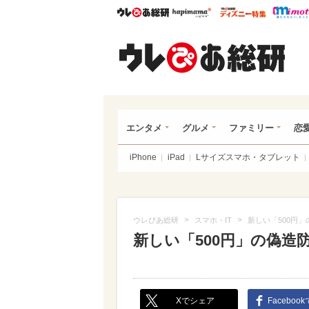
ウレぴあ総研
ハピママ*
ウレぴあ
ウレ
エンタメ
グルメ
ファミリー
恋
iPhone
iPad
Lサイズスマホ・タブレット
>
>
ウレぴあ総研
スマホ・IT
新しい「500円
新しい「500円」の偽造
Xでシェア
Faceboo