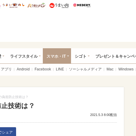
総研 ディズニー特集
mimot.
うまいめし
うまいパン
うまい肉
Medery.
ぴあ総研（うれぴあ）
愛
ライフスタイル
スマホ・IT
シゴト
プレゼント＆キャンペ
アプリ
Android
Facebook
LINE
ソーシャルメディア
Mac
Windows
」の偽造防止技術は？
防止技術は？
2021.5.3 8:00配信
kでシェア