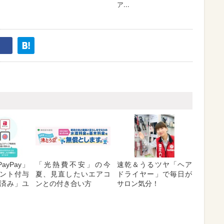
ayPay」
「光熱費不安」の今
速乾＆うるツヤ「ヘア
ント付与
夏、見直したいエアコ
ドライヤー」で毎日が
済み」ユ
ンとの付き合い方
サロン気分！