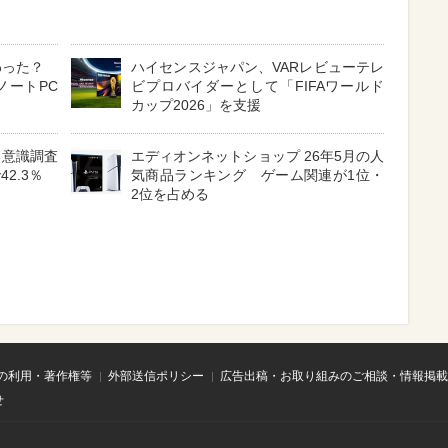
わった？
ハイセンスジャパン、VARレビューテレ
ノートPC
ビプロバイダーとして「FIFAワールド
カップ2026」を支援
る意識調査
エディオンネットショップ 26年5月の人
2.3％
気商品ランキング ゲーム関連が1位・
2位を占める
の利用・著作権等
外部送信ポリシー
広告出稿・お取り組みのご相談・情報掲載
せ