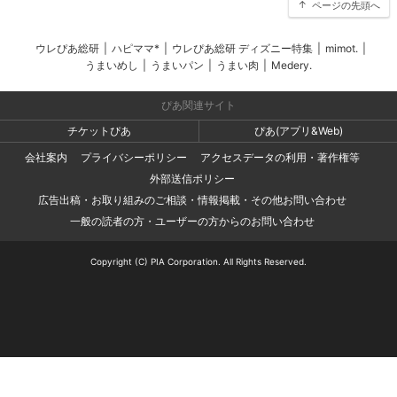
ページの先頭へ
ウレぴあ総研
|
ハピママ*
|
ウレぴあ総研 ディズニー特集
|
mimot.
|
うまいめし
|
うまいパン
|
うまい肉
|
Medery.
ぴあ関連サイト
チケットぴあ
ぴあ(アプリ&Web)
会社案内
プライバシーポリシー
アクセスデータの利用・著作権等
外部送信ポリシー
広告出稿・お取り組みのご相談・情報掲載・その他お問い合わせ
一般の読者の方・ユーザーの方からのお問い合わせ
Copyright (C) PIA Corporation. All Rights Reserved.