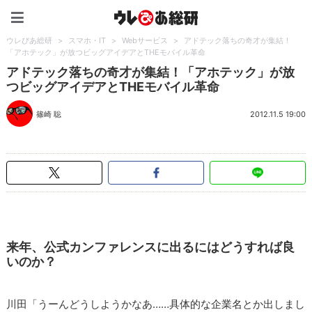
ウレぴあ総研（うれぴあ）
ウレぴあ総研
>
スマホ・IT
>
Webサービス
>
アドテック落ちの奇才が集結！
「アホテック」が放つビッグアイデアとTHEモバイル革命
アドテック落ちの奇才が集結！「アホテック」が放
つビッグアイデアとTHEモバイル革命
篠崎 聡
2012.11.5 19:00
来年、公式カンファレンスに出るにはどうすれば良
いのか？
川田「うーんどうしようかなあ……具体的な企業名とか出しまし