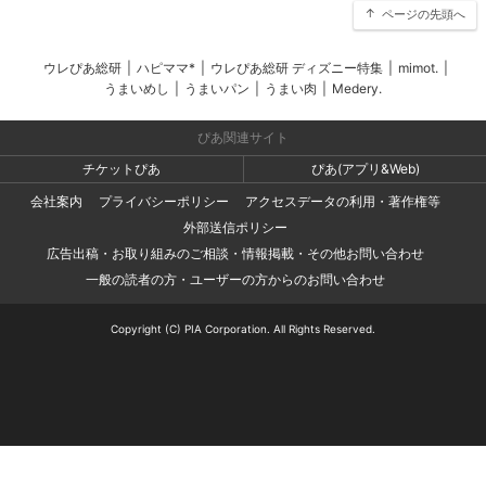
ページの先頭へ
ウレぴあ総研
|
ハピママ*
|
ウレぴあ総研 ディズニー特集
|
mimot.
|
うまいめし
|
うまいパン
|
うまい肉
|
Medery.
ぴあ関連サイト
チケットぴあ
ぴあ(アプリ&Web)
会社案内
プライバシーポリシー
アクセスデータの利用・著作権等
外部送信ポリシー
広告出稿・お取り組みのご相談・情報掲載・その他お問い合わせ
一般の読者の方・ユーザーの方からのお問い合わせ
Copyright (C) PIA Corporation. All Rights Reserved.