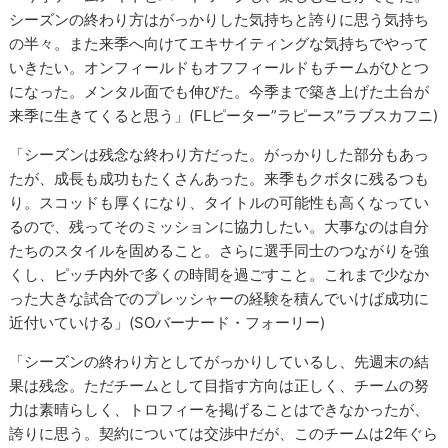
シーズンの終わり方はがっかりした気持ちと誇りに思う気持ち
の半々。また来季へ向けてエキサイティングな気持ちでやって
いきたい。オンフィールドもオフフィールドもチームがひとつ
になった。メンタル面でも伸びた。今季まで築き上げた土台が
来季に生きてくると思う」(FLピーター”ラピース”ラブスカフニ)
「シーズンは残念な終わり方だった。がっかりした部分もあっ
たが、成長も成功もたくさんあった。来季もクボタに残るつも
り。スコッドも厚くになり、タイトルの可能性も高くなってい
るので、残ってそのミッションに協力したい。大事なのは自分
たちのスタイルを固めること。さらに選手同士のつながりを強
くし、ピッチ内外で多くの時間を過ごすこと。これまで少なか
った大きな試合でのプレッシャーの経験を積んでいけば成功に
近付いていける」(SOバーナード・フォーリー)
「シーズンの終わり方としてがっかりしているし、先週末の結
果は残念。ただチームとして目指す方向は正しく、チームの努
力は素晴らしく、トロフィーを掲げることはできなかったが、
誇りに思う。契約については交渉中だが、このチームは2年ぐら