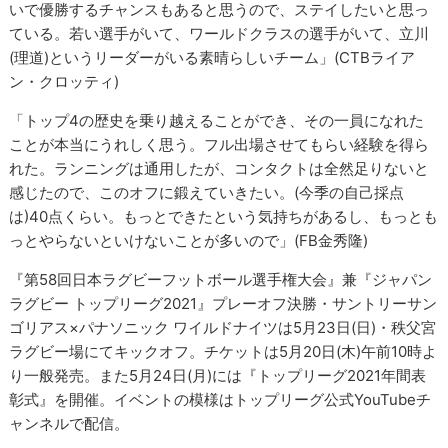
いで優勝するチャンスもあると思うので、ステイしたいと思っ
ている。若い選手がいて、ワールドクラスの選手がいて、立川
(理道)というリーダーがいる素晴らしいチーム」(CTBライア
ン・クロッティ)
「トップ4の歴史を乗り越えることができ、その一員になれた
ことが本当にうれしく思う。フル出場させてもらい経験を得ら
れた。ランニングは通用したが、コンタクトは全然足りないと
感じたので、このオフに鍛えていきたい。(今季の自己採点
は)40点くらい。もっとできたという気持ちがあるし、もっとも
っとやらないといけないことが多いので」(FB金秀隆)
『第58回日本ラグビーフットボール選手権大会』兼『ジャパン
ラグビー トップリーグ2021』プレーオフ決勝・サントリーサン
ゴリアス×パナソニック ワイルドナイツは5月23日(日)・秩父宮
ラグビー場にてキックオフ。チケットは5月20日(木)午前10時よ
り一般発売。また5月24日(月)には『トップリーグ2021年間表
彰式』を開催。イベントの模様はトップリーグ公式YouTubeチ
ャンネルで配信。