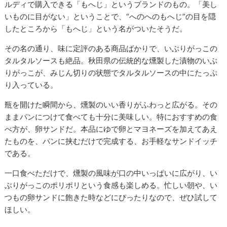
ルディで購入できる「もへじ」というブランドのもの。「美し
いものに目がない」ということで、“へのへのもへじ”の目を隠
したところから「もへじ」という名がついたそうだ。
その名の通り、味に定評のある商品ばかりで、いぶりがっこの
タルタルソースも絶品。秋田県の伝統的な燻製した漬物のいぶ
りがっこが、みじん切りの状態でタルタルソースの中にたっぷ
り入っている。
瓶を開けた瞬間から、燻製のいい香りがふわっと広がる。その
ままパンにつけて食べても十分に美味しい。特におすすめの食
べ方が、卵サンドだ。本品にゆで卵とマヨネーズを加えてあえ
たものを、パンに挟むだけで完成する、お手軽なサンドイッチ
である。
一口食べただけで、燻製の風味が口の中いっぱいに広がり、い
ぶりがっこのポリポリという食感も楽しめる。忙しい朝や、い
つもの卵サンドに飽きた時などにぴったりなので、ぜひ試して
ほしい。