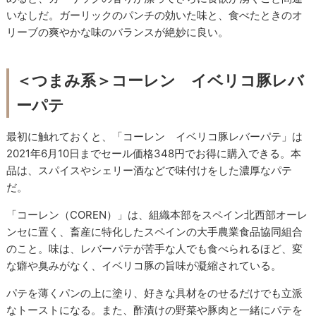
いなしだ。ガーリックのパンチの効いた味と、食べたときのオ
リーブの爽やかな味のバランスが絶妙に良い。
＜つまみ系＞コーレン イベリコ豚レバ
ーパテ
最初に触れておくと、「コーレン イベリコ豚レバーパテ」は
2021年6月10日までセール価格348円でお得に購入できる。本
品は、スパイスやシェリー酒などで味付けをした濃厚なパテ
だ。
「コーレン（COREN）」は、組織本部をスペイン北西部オーレ
ンセに置く、畜産に特化したスペインの大手農業食品協同組合
のこと。味は、レバーパテが苦手な人でも食べられるほど、変
な癖や臭みがなく、イベリコ豚の旨味が凝縮されている。
パテを薄くパンの上に塗り、好きな具材をのせるだけでも立派
なトーストになる。また、酢漬けの野菜や豚肉と一緒にパテを