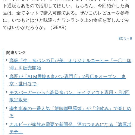
ト通販もあるので活用してほしい。もちろん、今回紹介した商
品は、全てネットで購入可能である。ぜひこのレビューを参考
に、いつもとはひと味違ったワンランク上の食卓を楽しんでみ
てはいかがだろうか。（GEAR）
BCN＋R
関連リンク
高級「生」食パンの乃が美、オリジナルコーヒー「一〇二珈
琲」を販売開始
高匠が「ATM居抜き食パン専門店」2号店をオープン、東
京・世田谷で
モスバーガーからも高級食パン、テイクアウト専用・月2回
限定販売
磯丸水産の一番人気「蟹味噌甲羅焼」が「宅飲み」で楽しめ
る
カルビーが家飲み需要で新開発、酒のつまみになる「濃厚ポ
テチ」