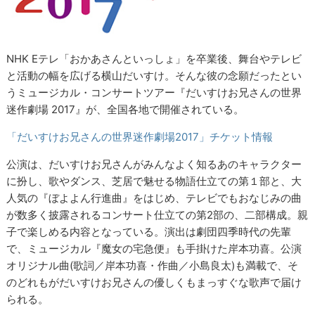
NHK Eテレ「おかあさんといっしょ」を卒業後、舞台やテレビ
と活動の幅を広げる横山だいすけ。そんな彼の念願だったとい
うミュージカル・コンサートツアー『だいすけお兄さんの世界
迷作劇場 2017』が、全国各地で開催されている。
「だいすけお兄さんの世界迷作劇場2017」チケット情報
公演は、だいすけお兄さんがみんなよく知るあのキャラクター
に扮し、歌やダンス、芝居で魅せる物語仕立ての第１部と、大
人気の『ぼよよん行進曲』をはじめ、テレビでもおなじみの曲
が数多く披露されるコンサート仕立ての第2部の、二部構成。親
子で楽しめる内容となっている。演出は劇団四季時代の先輩
で、ミュージカル『魔女の宅急便』も手掛けた岸本功喜。公演
オリジナル曲(歌詞／岸本功喜・作曲／小島良太)も満載で、そ
のどれもがだいすけお兄さんの優しくもまっすぐな歌声で届け
られる。