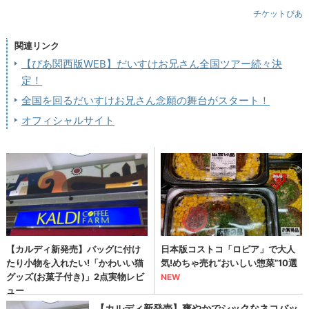
チケットぴあ
関連リンク
【ぴあ関西版WEB】だいすけお兄さん全国ツアー続々決
定！
全国を回るだいすけお兄さん念願の舞台がスタート！
オフィシャルサイト