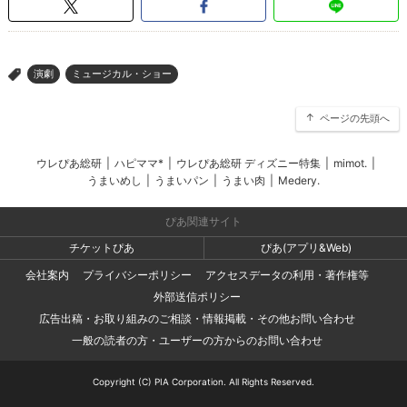
演劇
ミュージカル・ショー
>
ページの先頭へ
ウレぴあ総研
|
ハピママ*
|
ウレぴあ総研 ディズニー特集
|
mimot.
|
うまいめし
|
うまいパン
|
うまい肉
|
Medery.
ぴあ関連サイト
チケットぴあ
ぴあ(アプリ&Web)
会社案内
プライバシーポリシー
アクセスデータの利用・著作権等
外部送信ポリシー
広告出稿・お取り組みのご相談・情報掲載・その他お問い合わせ
一般の読者の方・ユーザーの方からのお問い合わせ
Copyright (C) PIA Corporation. All Rights Reserved.