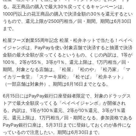
る。花王商品の購入で最大30％戻ってくるキャンペーンは、
1000円以上の花王商品の購入で決済金額の30％を還元するとい
うもので、還元上限が2500円相当／回・期間。期間は6月30日
まで。
松屋フーズ創業55周年記念 松屋・松弁ネットで当たる！ペイペ
イジャンボは、PayPayを使い対象店舗で決済すると抽選で決済
金額の最大全額が戻ってくるというもの。くじの内訳は、1等が
100％、2等が55％、3等が1％。還元上限は、1万円相当／回・
期間。対象となる店舗は、「松屋」「松のや」「松乃家」「マ
イカリー食堂」「ステーキ屋松」「松そば」「松弁ネット」
（一部店舗は対象外）。期間は6月16日までとなる。
6月15日にはPayPay銀行口座登録者限定で、対象のドラッグス
トアで最大全額戻ってくる「ペイペイジャンボ」が開催され
る。内訳は、1等が100％還元、2等が10％還元、3等が1％還
元。還元上限は、1万円相当／回・期間となる。参加資格である
PayPay銀行口座は、5月31日までに登録しておくのが条件にな
っているので注意したい。期間は6月30日まで。