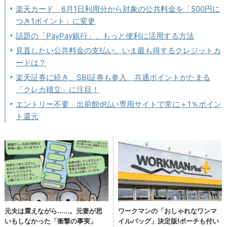
楽天カード 6月1日利用分から対象の公共料金を「500円に
つき1ポイント」に変更
話題の「PayPay銀行」、もっと便利に活用する方法
見直したい公共料金の支払い、いま最も得するクレジットカ
ードは？
楽天証券に続き、SBI証券も参入 共通ポイントがたまる
「クレカ積立」に注目！
エントリー不要 出前館d払い専用サイトで常に＋1％ポイン
ト還元