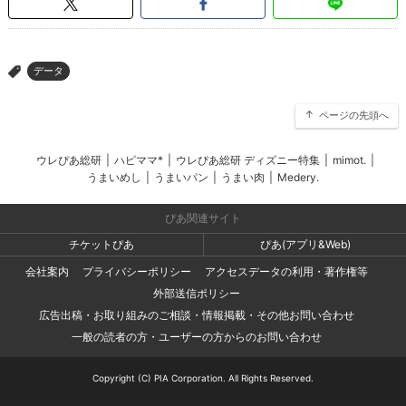
データ
>
ページの先頭へ
ウレぴあ総研
|
ハピママ*
|
ウレぴあ総研 ディズニー特集
|
mimot.
|
うまいめし
|
うまいパン
|
うまい肉
|
Medery.
ぴあ関連サイト
チケットぴあ
ぴあ(アプリ&Web)
会社案内
プライバシーポリシー
アクセスデータの利用・著作権等
外部送信ポリシー
広告出稿・お取り組みのご相談・情報掲載・その他お問い合わせ
一般の読者の方・ユーザーの方からのお問い合わせ
Copyright (C) PIA Corporation. All Rights Reserved.