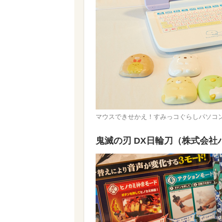
マウスできせかえ！すみっコぐらしパソコ
鬼滅の刃 DX日輪刀（株式会社