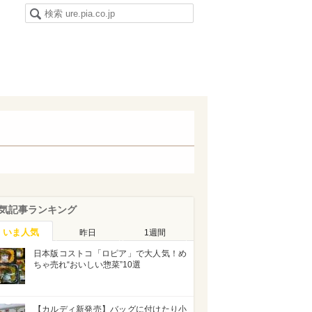
気記事ランキング
いま人気
昨日
1週間
日本版コストコ「ロピア」で大人気！め
ちゃ売れ“おいしい惣菜”10選
【カルディ新発売】バッグに付けたり小