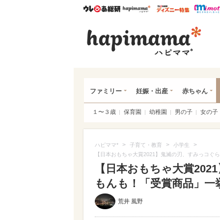
ウレぴあ総研
ハピママ*
ウレぴあ
ハピ
ファミリー
妊娠・出産
赤ちゃん
１〜３歳
保育園
幼稚園
男の子
女の子
>
>
>
ハピママ*
子育て・教育
小学生
【日本おもちゃ大賞2021】鬼滅の刃、すみっコぐ
【日本おもちゃ大賞202
もんも！「受賞商品」一
荒井 風野