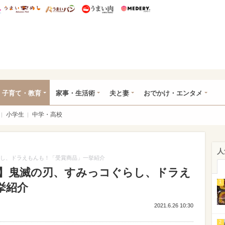
総研 ディズニー特集
mimot.
うまいめし
うまいパン
うまい肉
Medery.
ママ*
子育て・教育
家事・生活術
夫と妻
おでかけ・エンタメ
小学生
中学・高校
人
らし、ドラえもんも！「受賞商品」一挙紹介
1】鬼滅の刃、すみっコぐらし、ドラえ
1
挙紹介
2021.6.26 10:30
2