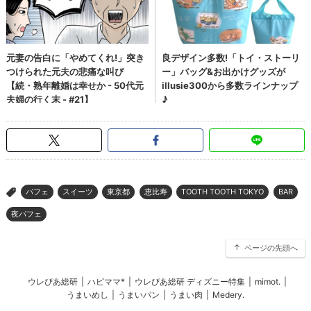
パフェ
スイーツ
東京都
恵比寿
TOOTH TOOTH TOKYO
BAR
>
夜パフェ
ページの先頭へ
ウレぴあ総研
|
ハピママ*
|
ウレぴあ総研 ディズニー特集
|
mimot.
|
うまいめし
|
うまいパン
|
うまい肉
|
Medery.