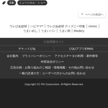
演劇
ミュージカル・ショー
>
ページの先頭へ
ウレぴあ総研
|
ハピママ*
|
ウレぴあ総研 ディズニー特集
|
mimot.
|
うまいめし
|
うまいパン
|
うまい肉
|
Medery.
ぴあ関連サイト
チケットぴあ
ぴあ(アプリ&Web)
会社案内
プライバシーポリシー
アクセスデータの利用・著作権等
外部送信ポリシー
広告出稿・お取り組みのご相談・情報掲載・その他お問い合わせ
一般の読者の方・ユーザーの方からのお問い合わせ
Copyright (C) PIA Corporation. All Rights Reserved.