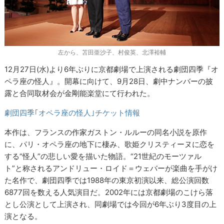
左から、苫田亜沙子、村俊英、北澤裕輔
12月27日(水)より6年ぶりに京都劇場で上演される劇団四季『オ
ペラ座の怪人』。開幕に向けて、9月28日、劇中ナンバーの披
露と合同取材会が金剛能楽堂にて行われた。
劇団四季｢オペラ座の怪人｣チケット情報
本作は、フランスの作家ガストン・ルルーの同名小説を原作
に、パリ・オペラ座の地下に棲み、歌姫クリスティーヌに恋を
する“怪人”の悲しい愛を描いた物語。“21世紀のモーツァル
ト”と称されるアンドリュー・ロイド＝ウェバーが楽曲を手がけ
た名作で、劇団四季では1988年の東京初演以来、総公演回数
6877回を数える人気演目だ。2002年には京都劇場のこけら落
とし公演として上演され、同劇場では今回が6年ぶり3度目の上
演となる。