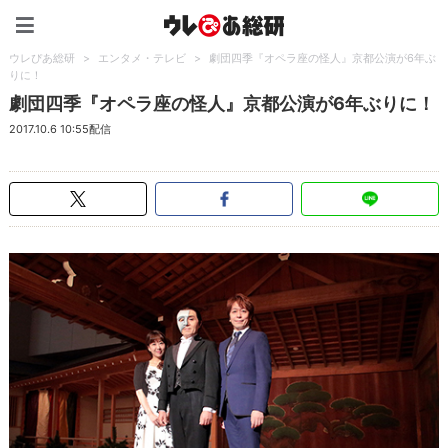
ウレぴあ総研（うれぴあ）
ウレぴあ総研
>
エンタメ・テレビ
>
劇団四季『オペラ座の怪人』京都公演が6年ぶ
りに！
劇団四季『オペラ座の怪人』京都公演が6年ぶりに！
2017.10.6 10:55配信