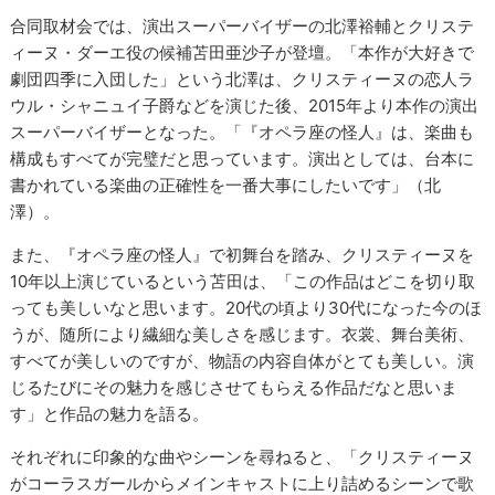
合同取材会では、演出スーパーバイザーの北澤裕輔とクリステ
ィーヌ・ダーエ役の候補苫田亜沙子が登壇。「本作が大好きで
劇団四季に入団した」という北澤は、クリスティーヌの恋人ラ
ウル・シャニュイ子爵などを演じた後、2015年より本作の演出
スーパーバイザーとなった。「『オペラ座の怪人』は、楽曲も
構成もすべてが完璧だと思っています。演出としては、台本に
書かれている楽曲の正確性を一番大事にしたいです」（北
澤）。
また、『オペラ座の怪人』で初舞台を踏み、クリスティーヌを
10年以上演じているという苫田は、「この作品はどこを切り取
っても美しいなと思います。20代の頃より30代になった今のほ
うが、随所により繊細な美しさを感じます。衣裳、舞台美術、
すべてが美しいのですが、物語の内容自体がとても美しい。演
じるたびにその魅力を感じさせてもらえる作品だなと思いま
す」と作品の魅力を語る。
それぞれに印象的な曲やシーンを尋ねると、「クリスティーヌ
がコーラスガールからメインキャストに上り詰めるシーンで歌