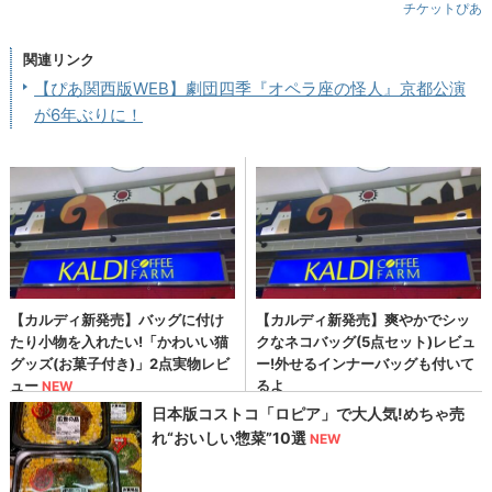
チケットぴあ
関連リンク
【ぴあ関西版WEB】劇団四季『オペラ座の怪人』京都公演
が6年ぶりに！