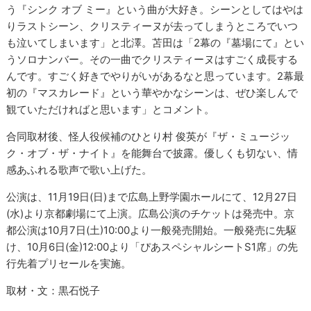
う『シンク オブ ミー』という曲が大好き。シーンとしてはやは
りラストシーン、クリスティーヌが去ってしまうところでいつ
も泣いてしまいます」と北澤。苫田は「2幕の『墓場にて』とい
うソロナンバー。その一曲でクリスティーヌはすごく成長する
んです。すごく好きでやりがいがあるなと思っています。2幕最
初の『マスカレード』という華やかなシーンは、ぜひ楽しんで
観ていただければと思います」とコメント。
合同取材後、怪人役候補のひとり村 俊英が『ザ・ミュージッ
ク・オブ・ザ・ナイト』を能舞台で披露。優しくも切ない、情
感あふれる歌声で歌い上げた。
公演は、11月19日(日)まで広島上野学園ホールにて、12月27日
(水)より京都劇場にて上演。広島公演のチケットは発売中。京
都公演は10月7日(土)10:00より一般発売開始。一般発売に先駆
け、10月6日(金)12:00より「ぴあスペシャルシートS1席」の先
行先着プリセールを実施。
取材・文：黒石悦子