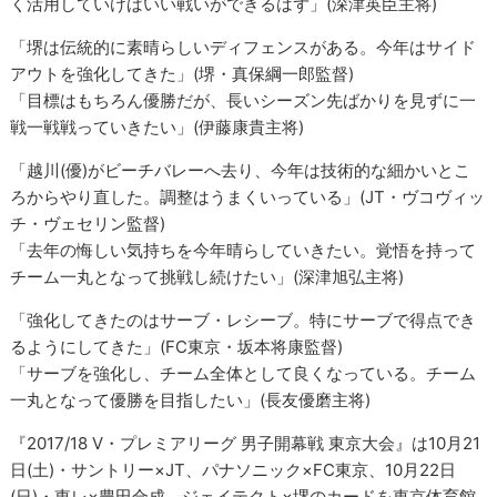
く活用していけばいい戦いができるはず」(深津英臣主将)
「堺は伝統的に素晴らしいディフェンスがある。今年はサイド
アウトを強化してきた」(堺・真保綱一郎監督)
「目標はもちろん優勝だが、長いシーズン先ばかりを見ずに一
戦一戦戦っていきたい」(伊藤康貴主将)
「越川(優)がビーチバレーへ去り、今年は技術的な細かいとこ
ろからやり直した。調整はうまくいっている」(JT・ヴコヴィッ
チ・ヴェセリン監督)
「去年の悔しい気持ちを今年晴らしていきたい。覚悟を持って
チーム一丸となって挑戦し続けたい」(深津旭弘主将)
「強化してきたのはサーブ・レシーブ。特にサーブで得点でき
るようにしてきた」(FC東京・坂本将康監督)
「サーブを強化し、チーム全体として良くなっている。チーム
一丸となって優勝を目指したい」(長友優磨主将)
『2017/18 V・プレミアリーグ 男子開幕戦 東京大会』は10月21
日(土)・サントリー×JT、パナソニック×FC東京、10月22日
(日)・東レ×豊田合成、ジェイテクト×堺のカードを東京体育館