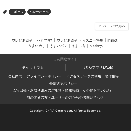
スポーツ
バレーボール
>
ページの先頭へ
ウレぴあ総研
|
ハピママ*
|
ウレぴあ総研 ディズニー特集
|
mimot.
|
うまいめし
|
うまいパン
|
うまい肉
|
Medery.
ぴあ関連サイト
チケットぴあ
ぴあ(アプリ&Web)
会社案内
プライバシーポリシー
アクセスデータの利用・著作権等
外部送信ポリシー
広告出稿・お取り組みのご相談・情報掲載・その他お問い合わせ
一般の読者の方・ユーザーの方からのお問い合わせ
Copyright (C) PIA Corporation. All Rights Reserved.