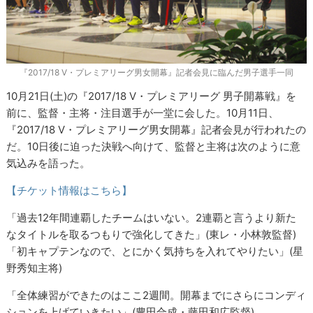
『2017/18 V・プレミアリーグ男女開幕』記者会見に臨んだ男子選手一同
10月21日(土)の『2017/18 V・プレミアリーグ 男子開幕戦』を
前に、監督・主将・注目選手が一堂に会した。10月11日、
『2017/18 V・プレミアリーグ男女開幕』記者会見が行われたの
だ。10日後に迫った決戦へ向けて、監督と主将は次のように意
気込みを語った。
【チケット情報はこちら】
「過去12年間連覇したチームはいない。2連覇と言うより新た
なタイトルを取るつもりで強化してきた」(東レ・小林敦監督)
「初キャプテンなので、とにかく気持ちを入れてやりたい」(星
野秀知主将)
「全体練習ができたのはここ2週間。開幕までにさらにコンディ
ションを上げていきたい」(豊田合成・藤田和広監督)