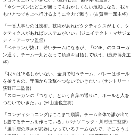
「今シーズンはどこが勝ってもおかしくない混戦になる。我々
もひとつでも上へ行けるように全力で戦う」(古賀幸一郎主将)
「一番大事なのは技術。技術があればタクティクスがよく、タ
クティクスがあればシステムがいい」(ジェイテクト・マサジェ
ディ・アーマツ監督)
「ベテランが抜け、若いチームになるが、『ONE』のスローガ
ン通り、チーム一丸となって頂点を目指して戦う」(浅野博亮主
将)
「我々は15名しかいない、全員で戦うチーム。バレーはボール
を拾うもの。守備から攻撃へつないでいきたい」(サントリー・
荻野正二監督)
「スローガンの『つなぐ』という言葉の通りに、ボールと人を
つないでいきたい」(米山達也主将)
「コンディショニングはここまで順調。チーム全体で誰が出て
も勝てるチームを作っている」(パナソニック・川村慎二監督)
「選手層の厚さが武器になっているチームなので、そこをうま