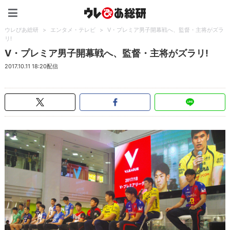
ウレぴあ総研（うれぴあ）
ウレぴあ総研
>
エンタメ・テレビ
>
V・プレミア男子開幕戦へ、監督・主将がズラ
リ!
V・プレミア男子開幕戦へ、監督・主将がズラリ!
2017.10.11 18:20配信