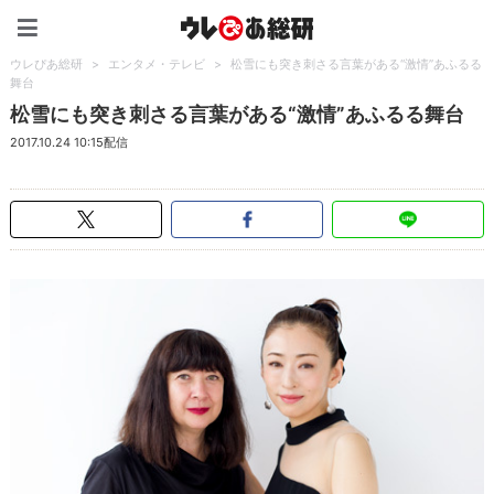
ウレぴあ総研（うれぴあ）
ウレぴあ総研
>
エンタメ・テレビ
>
松雪にも突き刺さる言葉がある“激情”あふるる
舞台
松雪にも突き刺さる言葉がある“激情”あふるる舞台
2017.10.24 10:15配信