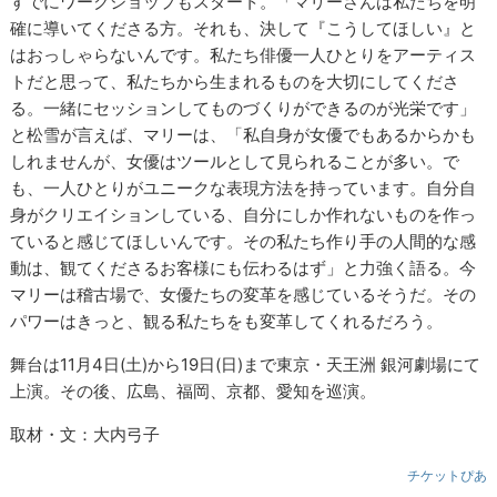
すでにワークショップもスタート。「マリーさんは私たちを明
確に導いてくださる方。それも、決して『こうしてほしい』と
はおっしゃらないんです。私たち俳優一人ひとりをアーティス
トだと思って、私たちから生まれるものを大切にしてくださ
る。一緒にセッションしてものづくりができるのが光栄です」
と松雪が言えば、マリーは、「私自身が女優でもあるからかも
しれませんが、女優はツールとして見られることが多い。で
も、一人ひとりがユニークな表現方法を持っています。自分自
身がクリエイションしている、自分にしか作れないものを作っ
ていると感じてほしいんです。その私たち作り手の人間的な感
動は、観てくださるお客様にも伝わるはず」と力強く語る。今
マリーは稽古場で、女優たちの変革を感じているそうだ。その
パワーはきっと、観る私たちをも変革してくれるだろう。
舞台は11月4日(土)から19日(日)まで東京・天王洲 銀河劇場にて
上演。その後、広島、福岡、京都、愛知を巡演。
取材・文：大内弓子
チケットぴあ