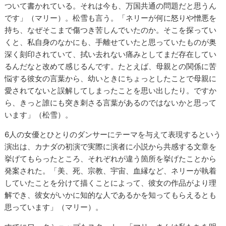
ついて書かれている。それは今も、万国共通の問題だと思うん
です」（マリー）。松雪も言う。「ネリーが何に怒りや憎悪を
持ち、なぜそこまで傷つき苦しんでいたのか。そこを探ってい
くと、私自身のなかにも、手離せていたと思っていたものが奥
深く刻印されていて、拭い去れない痛みとしてまだ存在してい
るんだなと改めて感じるんです。たとえば、母親との関係に苦
悩する彼女の言葉から、幼いときにちょっとしたことで母親に
愛されてないと誤解してしまったことを思い出したり。ですか
ら、きっと誰にも突き刺さる言葉があるのではないかと思って
います」（松雪）。
6人の女優とひとりのダンサーにテーマを与えて表現するという
演出は、カナダの初演で実際に演者に小説から共感する文章を
挙げてもらったところ、それぞれが違う箇所を挙げたことから
発案された。「美、死、宗教、宇宙、血縁など、ネリーが執着
していたことを分けて描くことによって、彼女の作品がより理
解でき、彼女がいかに知的な人であるかを知ってもらえるとも
思っています」（マリー）。