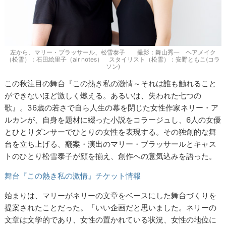
左から、マリー・ブラッサール、松雪泰子 撮影：舞山秀一 ヘアメイク
（松雪）：石田絵里子（air notes） スタイリスト（松雪）：安野ともこ(コラ
ソン)
この秋注目の舞台『この熱き私の激情～それは誰も触れること
ができないほど激しく燃える。あるいは、失われた七つの
歌』。36歳の若さで自ら人生の幕を閉じた女性作家ネリー・ア
ルカンが、自身を題材に綴った小説をコラージュし、6人の女優
とひとりダンサーでひとりの女性を表現する。その独創的な舞
台を立ち上げる、翻案・演出のマリー・ブラッサールとキャス
トのひとり松雪泰子が顔を揃え、創作への意気込みを語った。
舞台『この熱き私の激情』チケット情報
始まりは、マリーがネリーの文章をベースにした舞台づくりを
提案されたことだった。「いい企画だと思いました。ネリーの
文章は文学的であり、女性の置かれている状況、女性の地位に