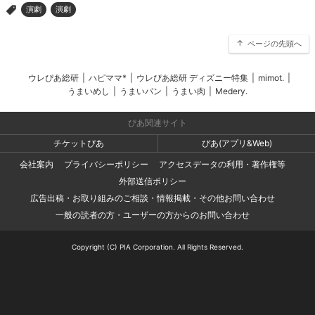
演劇
演劇
>
ページの先頭へ
ウレぴあ総研
|
ハピママ*
|
ウレぴあ総研 ディズニー特集
|
mimot.
|
うまいめし
|
うまいパン
|
うまい肉
|
Medery.
ぴあ関連サイト
チケットぴあ
ぴあ(アプリ&Web)
会社案内
プライバシーポリシー
アクセスデータの利用・著作権等
外部送信ポリシー
広告出稿・お取り組みのご相談・情報掲載・その他お問い合わせ
一般の読者の方・ユーザーの方からのお問い合わせ
Copyright (C) PIA Corporation. All Rights Reserved.