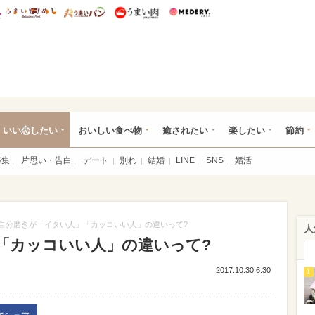
総研 ディズニー特集
mimot.
うまいめし
うまいパン
うまい肉
Medery.
ot.(ミモット)
いい恋したい
おいしい食べ物
癒されたい
楽したい
節約
G集
片思い・告白
デート
別れ
結婚
LINE
SNS
婚活
自分磨きが「イタい人」「カッコいい人」の違いって?
人
「カッコいい人」の違いって?
2017.10.30 6:30
1