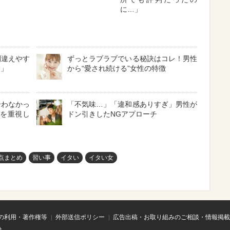
に…」
間違えやす
ずっとラブラブでいる秘訣はコレ！男性
動」
から“愛され続ける”女性の特徴
合わなかっ
「不気味…」「違和感ありすぎ」男性が
験を重視し
ドン引きしたNGアプローチ
点まとめ
習い事
イタい
イタい女
の利用・著作権等
外部送信ポリシー
広告出稿・お取り組みのご相談・情報掲載
せ