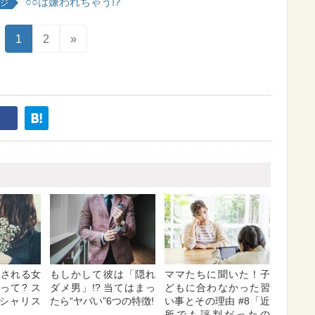
○○は嫌われちゃう!?
ジ
1
2
»
愛される女
もしかして彼は「隠れ
ママたちに聞いた！子
って? ス
ダメ男」!? 当てはまっ
どもに合わなかった習
シャリス
たら“ヤバい”6つの特徴!
い事とその理由 #8「近
所でも評判だったの