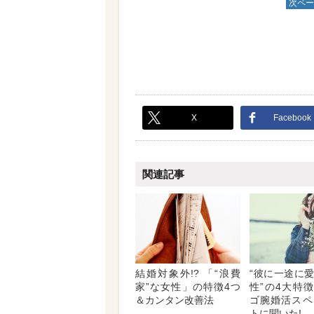
次ペー
X
Facebook
関連記事
結婚対象外!? 「“浪費
“彼に一途に
家”な女性」の特徴4つ
性”の4大特徴
＆カンタン改善法
ゴ腕婚活スペ
トに聞いた!