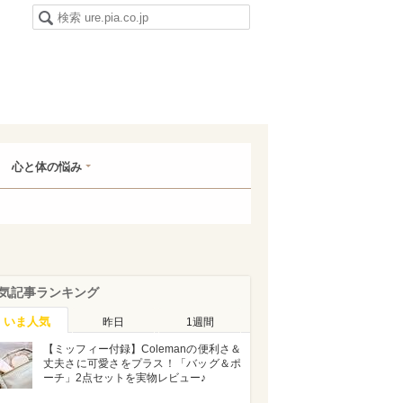
心と体の悩み
気記事ランキング
いま人気
昨日
1週間
【ミッフィー付録】Colemanの便利さ＆
丈夫さに可愛さをプラス！「バッグ＆ポ
ーチ」2点セットを実物レビュー♪