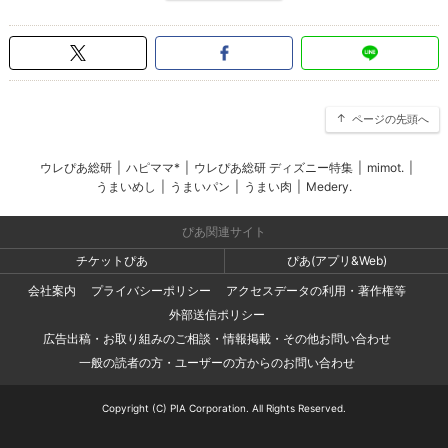
ページの先頭へ
ウレぴあ総研
|
ハピママ*
|
ウレぴあ総研 ディズニー特集
|
mimot.
|
うまいめし
|
うまいパン
|
うまい肉
|
Medery.
ぴあ関連サイト
チケットぴあ
ぴあ(アプリ&Web)
会社案内
プライバシーポリシー
アクセスデータの利用・著作権等
外部送信ポリシー
広告出稿・お取り組みのご相談・情報掲載・その他お問い合わせ
一般の読者の方・ユーザーの方からのお問い合わせ
Copyright (C) PIA Corporation. All Rights Reserved.