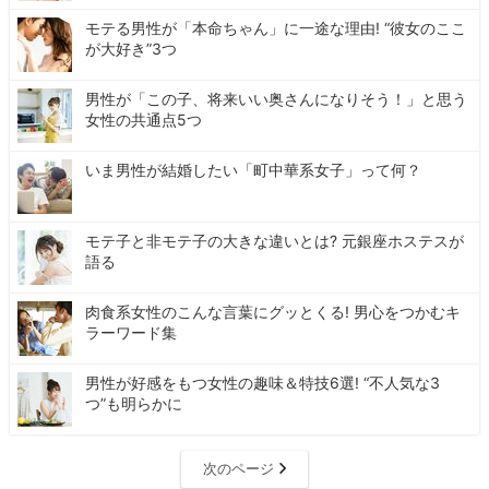
モテる男性が「本命ちゃん」に一途な理由! “彼女のここ
が大好き”3つ
男性が「この子、将来いい奥さんになりそう！」と思う
女性の共通点5つ
いま男性が結婚したい「町中華系女子」って何？
モテ子と非モテ子の大きな違いとは? 元銀座ホステスが
語る
肉食系女性のこんな言葉にグッとくる! 男心をつかむキ
ラーワード集
男性が好感をもつ女性の趣味＆特技6選! “不人気な3
つ”も明らかに
次のページ