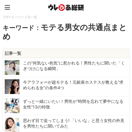
ウレぴあ総研（うれぴあ）
TOP
>
キーワード別一覧
モテる男女の共通点まと
キーワード：
め
記事一覧
この“何気ない色気”に惹かれる！男性たちに聞いた「く
ぎづけになる瞬間」
今アラフォーが超モテる！元銀座ホステスが教える“求
められる女”の条件4つ
ずっと一緒にいたい！男性が“時間を忘れて夢中になる
女性”13の特徴
思わず目で追ってしまう! 「いいな」と思う女性の外見
を男性たちに聞いてみた