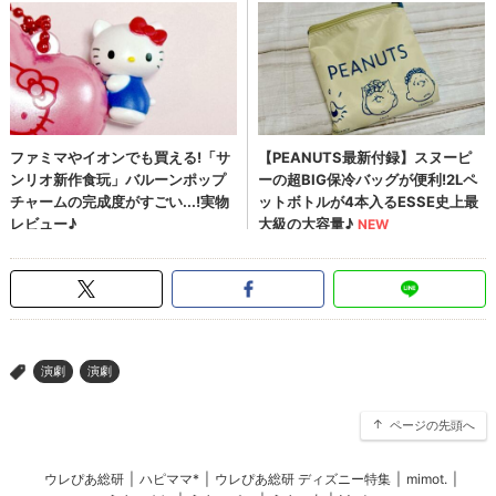
演劇
演劇
>
ページの先頭へ
ウレぴあ総研
|
ハピママ*
|
ウレぴあ総研 ディズニー特集
|
mimot.
|