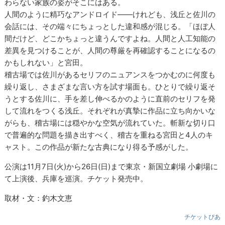
わらない家族の姿がそこにはある。
人間のように精巧なアンドロイド――けれども、浅丘と佐川の
会話には、その端々にちょっとした違和感が混じる。「ほぼ人
間だけど、どこかちょっと違うんですよね。人間と人工知能の
差異を見つけることが、人間の尊厳を再確認することになるの
かもしれない」と宮田。
稽古場では佐川があるセリフのニュアンスをつかむのに何度も
繰り返し、さまざまな言い方を試す場面も。ひとりで繰り返そ
うとする佐川に、手を差し伸べるかのように直前のセリフを発
して流れをつくる浅丘。それぞれが真摯に作品に立ち向かいな
がらも、稽古場には穏やかな空気が流れていた。斬新な切り口
で普遍的な問題を描き出すべく、稽古を重ねる宮田と4人のキ
ャスト。この作品が新たな古典になり得る予感がした。
公演は11月7日(火)から26日(日)まで東京・新国立劇場 小劇場に
て上演後、兵庫を巡演。チケット発売中。
取材・文：釣木文恵
チケットぴあ