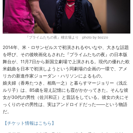
『プライムたちの夜』稽古場より photo by bozzo
2014年、米・ロサンゼルスで初演されるやいなや、大きな話題
を呼び、その後映画化もされた『プライムたちの夜』の日本版
舞台が、11月7日から新国立劇場で上演される。現代の優れた欧
米戯曲を日本で初演しようという同劇場の企画の一環で、アメ
リカの新進作家ジョーダン・ハリソンによるもの。
娘夫婦（香寿たつき、相島一之）と暮らすマージョリー（浅丘
ルリ子）は、85歳を迎え記憶にも霞がかかってきた。そんな彼
女が30代の男性（佐川和正）と昔話をしている。彼女の夫にそ
っくりのその男性は、実はアンドロイドだった――という物語
だ。
【チケット情報はこちら】