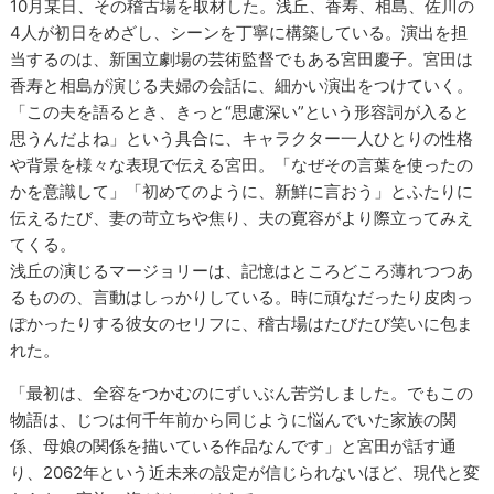
10月某日、その稽古場を取材した。浅丘、香寿、相島、佐川の
4人が初日をめざし、シーンを丁寧に構築している。演出を担
当するのは、新国立劇場の芸術監督でもある宮田慶子。宮田は
香寿と相島が演じる夫婦の会話に、細かい演出をつけていく。
「この夫を語るとき、きっと“思慮深い”という形容詞が入ると
思うんだよね」という具合に、キャラクター一人ひとりの性格
や背景を様々な表現で伝える宮田。「なぜその言葉を使ったの
かを意識して」「初めてのように、新鮮に言おう」とふたりに
伝えるたび、妻の苛立ちや焦り、夫の寛容がより際立ってみえ
てくる。
浅丘の演じるマージョリーは、記憶はところどころ薄れつつあ
るものの、言動はしっかりしている。時に頑なだったり皮肉っ
ぽかったりする彼女のセリフに、稽古場はたびたび笑いに包ま
れた。
「最初は、全容をつかむのにずいぶん苦労しました。でもこの
物語は、じつは何千年前から同じように悩んでいた家族の関
係、母娘の関係を描いている作品なんです」と宮田が話す通
り、2062年という近未来の設定が信じられないほど、現代と変