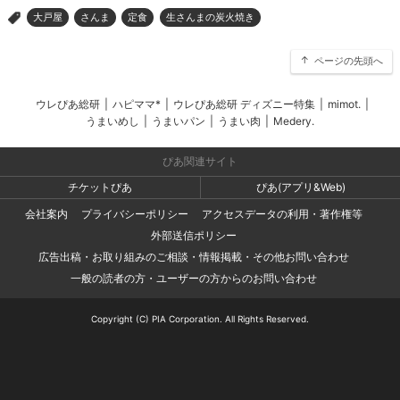
大戸屋
さんま
定食
生さんまの炭火焼き
>
ページの先頭へ
ウレぴあ総研
|
ハピママ*
|
ウレぴあ総研 ディズニー特集
|
mimot.
|
うまいめし
|
うまいパン
|
うまい肉
|
Medery.
ぴあ関連サイト
チケットぴあ
ぴあ(アプリ&Web)
会社案内
プライバシーポリシー
アクセスデータの利用・著作権等
外部送信ポリシー
広告出稿・お取り組みのご相談・情報掲載・その他お問い合わせ
一般の読者の方・ユーザーの方からのお問い合わせ
Copyright (C) PIA Corporation. All Rights Reserved.