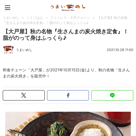
うまいめし
うまいめし
>
ソトごはん
>
ファミレス・大手チェーン
>
【大戸屋】秋の名物
『生さんまの炭火焼き定食』！脂がのって身はふっくら♪
【大戸屋】秋の名物『生さんまの炭火焼き定食』！
脂がのって身はふっくら♪
うまいめし
2021.10.28 11:00
和食チェーン「大戸屋」が2021年10月15日(金)より、秋の名物「生さん
まの炭火焼き」を販売中！