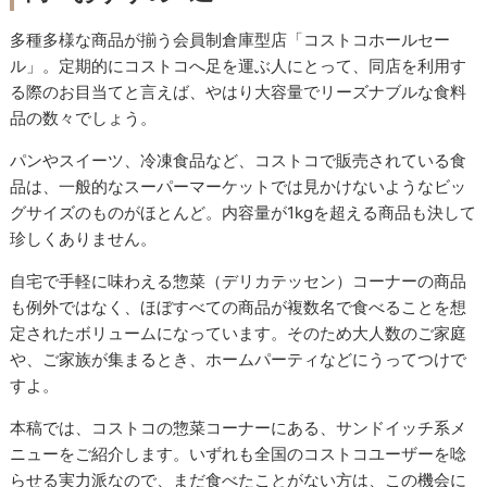
多種多様な商品が揃う会員制倉庫型店「コストコホールセー
ル」。定期的にコストコへ足を運ぶ人にとって、同店を利用す
る際のお目当てと言えば、やはり大容量でリーズナブルな食料
品の数々でしょう。
パンやスイーツ、冷凍食品など、コストコで販売されている食
品は、一般的なスーパーマーケットでは見かけないようなビッ
グサイズのものがほとんど。内容量が1kgを超える商品も決して
珍しくありません。
自宅で手軽に味わえる惣菜（デリカテッセン）コーナーの商品
も例外ではなく、ほぼすべての商品が複数名で食べることを想
定されたボリュームになっています。そのため大人数のご家庭
や、ご家族が集まるとき、ホームパーティなどにうってつけで
すよ。
本稿では、コストコの惣菜コーナーにある、サンドイッチ系メ
ニューをご紹介します。いずれも全国のコストコユーザーを唸
らせる実力派なので、まだ食べたことがない方は、この機会に