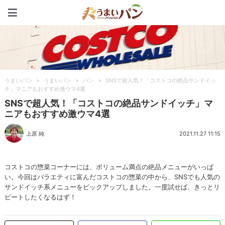
うまいパン
うまいパン
>
うまいパン
>
パン
>
SNSで超人気！「コストコの絶品サンドイッ
チ」マニアもおすすめ激ウマ4選
SNSで超人気！「コストコの絶品サンドイッチ」マ
ニアもおすすめ激ウマ4選
上原 純
2021.11.27 11:15
コストコの惣菜コーナーには、ボリューム満点の絶品メニューがいっぱ
い。今回はバラエティに富んだコストコの惣菜の中から、SNSでも人気の
サンドイッチ系メニューをピックアップしました。一度試せば、きっとリ
ピートしたくなるはず！