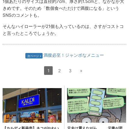
1個あたりのサイズは直径約7cm、厚さ約1.5cmと、なかなか大
きめです。そのため「数個食べただけで満腹になる」という
SNSのコメントも。
そんなハイローラーが21個も入っているのは、さすがコストコ
と言ったところでしょうか。
満腹必至！ジャンボなメニュー
次ページ
1
2
3
»