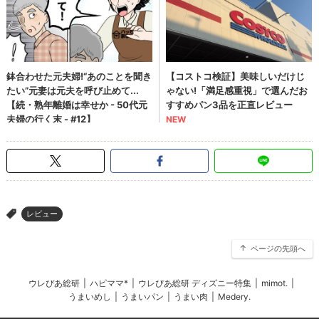
レビュー
>
ページの先頭へ
ウレぴあ総研
|
ハピママ*
|
ウレぴあ総研 ディズニー特集
|
mimot.
|
うまいめし
|
うまいパン
|
うまい肉
|
Medery.