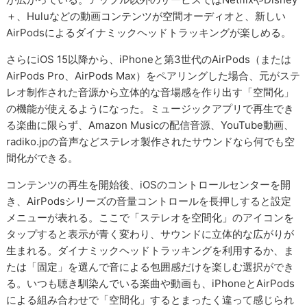
＋、Huluなどの動画コンテンツが空間オーディオと、新しい
AirPodsによるダイナミックヘッドトラッキングが楽しめる。
さらにiOS 15以降から、iPhoneと第3世代のAirPods（または
AirPods Pro、AirPods Max）をペアリングした場合、元がステ
レオ制作された音源から立体的な音場感を作り出す「空間化」
の機能が使えるようになった。ミュージックアプリで再生でき
る楽曲に限らず、Amazon Musicの配信音源、YouTube動画、
radiko.jpの音声などステレオ製作されたサウンドなら何でも空
間化ができる。
コンテンツの再生を開始後、iOSのコントロールセンターを開
き、AirPodsシリーズの音量コントロールを長押しすると設定
メニューが表れる。ここで「ステレオを空間化」のアイコンを
タップすると表示が青く変わり、サウンドに立体的な広がりが
生まれる。ダイナミックヘッドトラッキングを利用するか、ま
たは「固定」を選んで音による包囲感だけを楽しむ選択ができ
る。いつも聴き馴染んでいる楽曲や動画も、iPhoneとAirPods
による組み合わせで「空間化」するとまったく違って感じられ