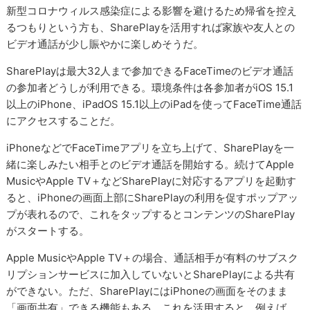
新型コロナウィルス感染症による影響を避けるため帰省を控え
るつもりという方も、SharePlayを活用すれば家族や友人との
ビデオ通話が少し賑やかに楽しめそうだ。
SharePlayは最大32人まで参加できるFaceTimeのビデオ通話
の参加者どうしが利用できる。環境条件は各参加者がiOS 15.1
以上のiPhone、iPadOS 15.1以上のiPadを使ってFaceTime通話
にアクセスすることだ。
iPhoneなどでFaceTimeアプリを立ち上げて、SharePlayを一
緒に楽しみたい相手とのビデオ通話を開始する。続けてApple
MusicやApple TV＋などSharePlayに対応するアプリを起動す
ると、iPhoneの画面上部にSharePlayの利用を促すポップアッ
プが表れるので、これをタップするとコンテンツのSharePlay
がスタートする。
Apple MusicやApple TV＋の場合、通話相手が有料のサブスク
リプションサービスに加入していないとSharePlayによる共有
ができない。ただ、SharePlayにはiPhoneの画面をそのまま
「画面共有」できる機能もある。これを活用すると、例えば