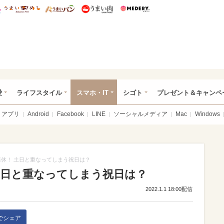
総研 ディズニー特集
mimot.
うまいめし
うまいパン
うまい肉
Medery.
ぴあ総研（うれぴあ）
愛
ライフスタイル
スマホ・IT
シゴト
プレゼント＆キャンペ
アプリ
Android
Facebook
LINE
ソーシャルメディア
Mac
Windows
0連休！ 土日と重なってしまう祝日は？
 土日と重なってしまう祝日は？
2022.1.1 18:00配信
kでシェア