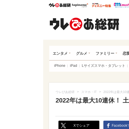
ウレぴあ総研
ハピママ*
ウレぴあ
ウレ
エンタメ
グルメ
ファミリー
恋
iPhone
iPad
Lサイズスマホ・タブレット
>
>
ウレぴあ総研
スマホ・IT
2022年は最大1
2022年は最大10連休！
Xでシェア
Faceboo