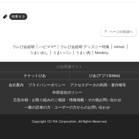
時事ネタ
>
ページの先頭へ
ウレぴあ総研
|
ハピママ*
|
ウレぴあ総研 ディズニー特集
|
mimot.
|
うまいめし
|
うまいパン
|
うまい肉
|
Medery.
ぴあ関連サイト
チケットぴあ
ぴあ(アプリ&Web)
会社案内
プライバシーポリシー
アクセスデータの利用・著作権等
外部送信ポリシー
広告出稿・お取り組みのご相談・情報掲載・その他お問い合わせ
一般の読者の方・ユーザーの方からのお問い合わせ
Copyright (C) PIA Corporation. All Rights Reserved.