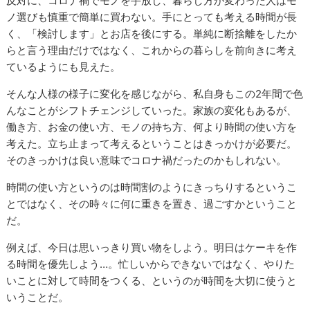
反対に、コロナ禍でモノを手放し、暮らし方が変わった人はモ
ノ選びも慎重で簡単に買わない。手にとっても考える時間が長
く、「検討します」とお店を後にする。単純に断捨離をしたか
らと言う理由だけではなく、これからの暮らしを前向きに考え
ているようにも見えた。
そんな人様の様子に変化を感じながら、私自身もこの2年間で色
んなことがシフトチェンジしていった。家族の変化もあるが、
働き方、お金の使い方、モノの持ち方、何より時間の使い方を
考えた。立ち止まって考えるということはきっかけが必要だ。
そのきっかけは良い意味でコロナ禍だったのかもしれない。
時間の使い方というのは時間割のようにきっちりするというこ
とではなく、その時々に何に重きを置き、過ごすかということ
だ。
例えば、今日は思いっきり買い物をしよう。明日はケーキを作
る時間を優先しよう…。忙しいからできないではなく、やりた
いことに対して時間をつくる、というのが時間を大切に使うと
いうことだ。