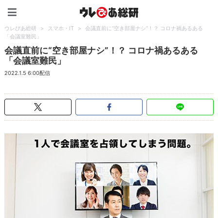
ウレぴあ総研（うれぴあ）
ウレぴあ総研
>
スマホ・IT
>
会議直前に“空き部屋ナシ”！？ コロナ禍あるある
「会議室難民」
会議直前に“空き部屋ナシ”！？ コロナ禍あるある
「会議室難民」
2022.1.5 6:00配信