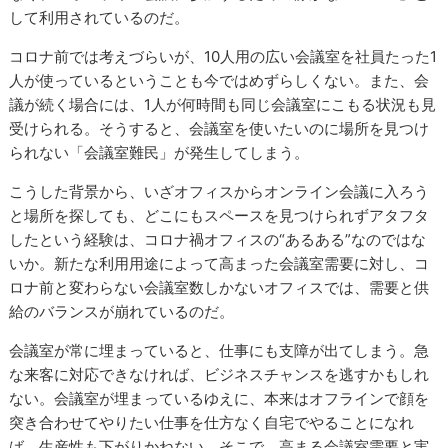
して利用されているのだ。
コロナ前では考えづらいが、10人用の広い会議室を社員たった1
人が使っているということも今ではめずらしくない。また、会
議が続く場合には、1人が何時間も同じ会議室にこもる状況も見
受けられる。そうすると、会議室を使いたいのに場所を見つけ
られない「会議室難民」が発生してしまう。
こうした背景から、いざオフィスからオンライン会議に入ろう
と場所を探しても、どこにもスペースを見つけられずアタフタ
したという経験は、コロナ禍オフィスの“あるある”なのではな
いか。新たな利用用途によって高まった会議室需要に対し、コ
ロナ前と変わらない会議室数しかないオフィスでは、需要と供
給のバランスが崩れているのだ。
会議室が常に埋まっていると、仕事にも支障が出てしまう。急
な来客に対応できなければ、ビジネスチャンスを逃すかもしれ
ない。会議室が埋まっているゆえに、本来はオフラインで顔を
突き合わせてやりたい仕事を仕方なく自宅でやることになれ
ば、生産性も下がりかねない。そこで、高まる会議室需要と実