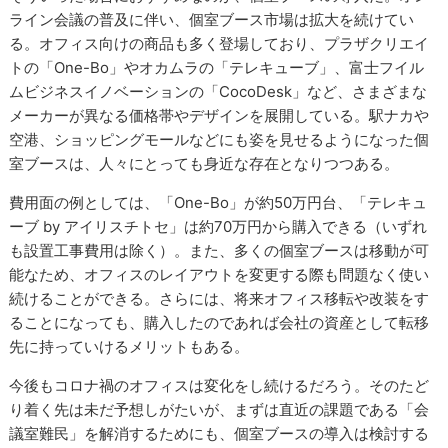
ライン会議の普及に伴い、個室ブース市場は拡大を続けてい
る。オフィス向けの商品も多く登場しており、プラザクリエイ
トの「One-Bo」やオカムラの「テレキューブ」、富士フイル
ムビジネスイノベーションの「CocoDesk」など、さまざまな
メーカーが異なる価格帯やデザインを展開している。駅ナカや
空港、ショッピングモールなどにも姿を見せるようになった個
室ブースは、人々にとっても身近な存在となりつつある。
費用面の例としては、「One-Bo」が約50万円台、「テレキュ
ーブ by アイリスチトセ」は約70万円から購入できる（いずれ
も設置工事費用は除く）。また、多くの個室ブースは移動が可
能なため、オフィスのレイアウトを変更する際も問題なく使い
続けることができる。さらには、将来オフィス移転や改装をす
ることになっても、購入したのであれば会社の資産として転移
先に持っていけるメリットもある。
今後もコロナ禍のオフィスは変化をし続けるだろう。そのたど
り着く先は未だ予想しがたいが、まずは直近の課題である「会
議室難民」を解消するためにも、個室ブースの導入は検討する