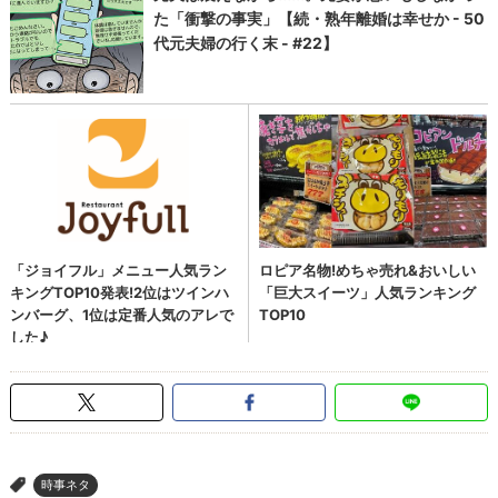
時事ネタ
>