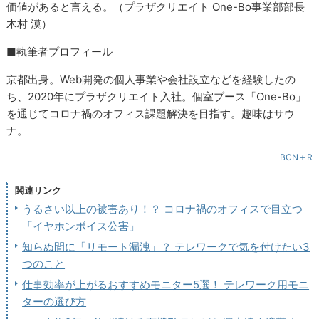
価値があると言える。（プラザクリエイト One-Bo事業部部長
木村 漠）
■執筆者プロフィール
京都出身。Web開発の個人事業や会社設立などを経験したの
ち、2020年にプラザクリエイト入社。個室ブース「One-Bo」
を通じてコロナ禍のオフィス課題解決を目指す。趣味はサウ
ナ。
BCN＋R
関連リンク
うるさい以上の被害あり！？ コロナ禍のオフィスで目立つ
「イヤホンボイス公害」
知らぬ間に「リモート漏洩」？ テレワークで気を付けたい3
つのこと
仕事効率が上がるおすすめモニター5選！ テレワーク用モニ
ターの選び方