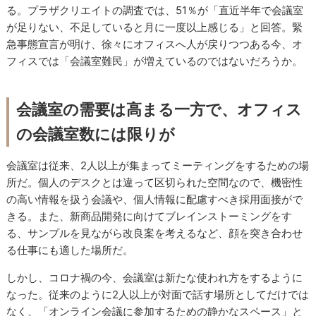
る。プラザクリエイトの調査では、51％が「直近半年で会議室
が足りない、不足していると月に一度以上感じる」と回答。緊
急事態宣言が明け、徐々にオフィスへ人が戻りつつある今、オ
フィスでは「会議室難民」が増えているのではないだろうか。
会議室の需要は高まる一方で、オフィス
の会議室数には限りが
会議室は従来、2人以上が集まってミーティングをするための場
所だ。個人のデスクとは違って区切られた空間なので、機密性
の高い情報を扱う会議や、個人情報に配慮すべき採用面接がで
きる。また、新商品開発に向けてブレインストーミングをす
る、サンプルを見ながら改良案を考えるなど、顔を突き合わせ
る仕事にも適した場所だ。
しかし、コロナ禍の今、会議室は新たな使われ方をするように
なった。従来のように2人以上が対面で話す場所としてだけでは
なく、「オンライン会議に参加するための静かなスペース」と