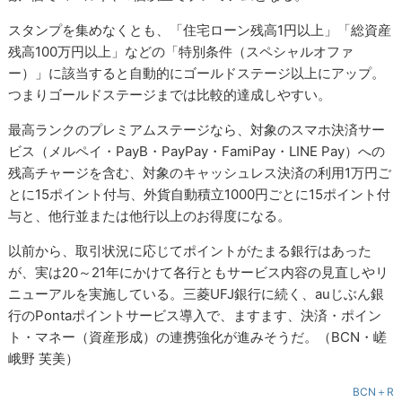
スタンプを集めなくとも、「住宅ローン残高1円以上」「総資産
残高100万円以上」などの「特別条件（スペシャルオファ
ー）」に該当すると自動的にゴールドステージ以上にアップ。
つまりゴールドステージまでは比較的達成しやすい。
最高ランクのプレミアムステージなら、対象のスマホ決済サー
ビス（メルペイ・PayB・PayPay・FamiPay・LINE Pay）への
残高チャージを含む、対象のキャッシュレス決済の利用1万円ご
とに15ポイント付与、外貨自動積立1000円ごとに15ポイント付
与と、他行並または他行以上のお得度になる。
以前から、取引状況に応じてポイントがたまる銀行はあった
が、実は20～21年にかけて各行ともサービス内容の見直しやリ
ニューアルを実施している。三菱UFJ銀行に続く、auじぶん銀
行のPontaポイントサービス導入で、ますます、決済・ポイン
ト・マネー（資産形成）の連携強化が進みそうだ。（BCN・嵯
峨野 芙美）
BCN＋R