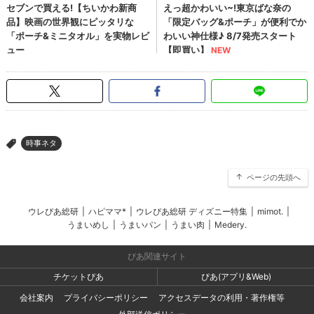
時事ネタ
>
ページの先頭へ
ウレぴあ総研
|
ハピママ*
|
ウレぴあ総研 ディズニー特集
|
mimot.
|
うまいめし
|
うまいパン
|
うまい肉
|
Medery.
ぴあ関連サイト
チケットぴあ
ぴあ(アプリ&Web)
会社案内
プライバシーポリシー
アクセスデータの利用・著作権等