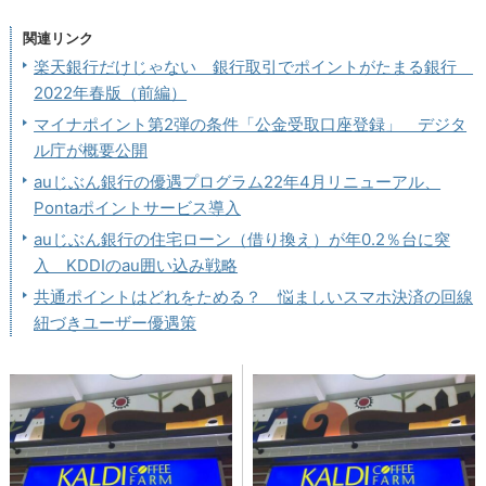
関連リンク
楽天銀行だけじゃない 銀行取引でポイントがたまる銀行
2022年春版（前編）
マイナポイント第2弾の条件「公金受取口座登録」 デジタ
ル庁が概要公開
auじぶん銀行の優遇プログラム22年4月リニューアル、
Pontaポイントサービス導入
auじぶん銀行の住宅ローン（借り換え）が年0.2％台に突
入 KDDIのau囲い込み戦略
共通ポイントはどれをためる？ 悩ましいスマホ決済の回線
紐づきユーザー優遇策